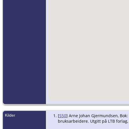
Kilder
[
S50
] Arne Johan Gjermundsen, Bok: S
bruksarbeidere. Utgitt på LTB forlag, 