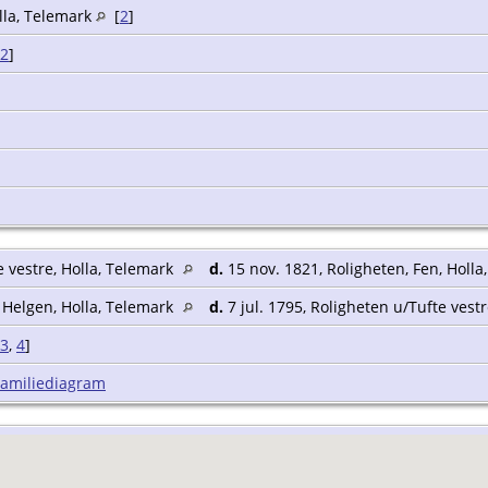
lla, Telemark
[
2
]
2
]
e vestre, Holla, Telemark
d.
15 nov. 1821, Roligheten, Fen, Holl
 Helgen, Holla, Telemark
d.
7 jul. 1795, Roligheten u/Tufte vest
3
,
4
]
Familiediagram