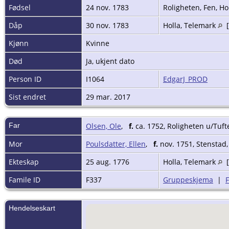
Fødsel
24 nov. 1783
Roligheten, Fen, Ho
Dåp
30 nov. 1783
Holla, Telemark
[
Kjønn
Kvinne
Død
Ja, ukjent dato
Person ID
I1064
EdgarJ_PROD
Sist endret
29 mar. 2017
Far
Olsen, Ole
,
f.
ca. 1752, Roligheten u/Tuft
Mor
Poulsdatter, Ellen
,
f.
nov. 1751, Stenstad,
Ekteskap
25 aug. 1776
Holla, Telemark
[
Famile ID
F337
Gruppeskjema
|
Hendelseskart