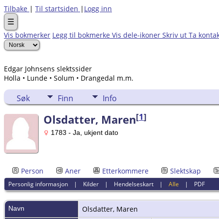
Tilbake
|
Til startsiden
|
Logg inn
☰
Vis bokmerker
Legg til bokmerke
Vis dele-ikoner
Skriv ut
Ta konta
Edgar Johnsens slektssider
Holla • Lunde • Solum • Drangedal m.m.
Søk
Finn
Info
[
1
]
Olsdatter, Maren
1783 - Ja, ukjent dato
Person
Aner
Etterkommere
Slektskap
Personlig informasjon
|
Kilder
|
Hendelseskart
|
Alle
|
PDF
Navn
Olsdatter
,
Maren