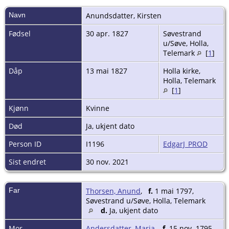
Navn
Anundsdatter
,
Kirsten
Fødsel
30 apr. 1827
Søvestrand
u/Søve, Holla,
Telemark
[
1
]
Dåp
13 mai 1827
Holla kirke,
Holla, Telemark
[
1
]
Kjønn
Kvinne
Død
Ja, ukjent dato
Person ID
I1196
EdgarJ_PROD
Sist endret
30 nov. 2021
Far
Thorsen, Anund
,
f.
1 mai 1797,
Søvestrand u/Søve, Holla, Telemark
d.
Ja, ukjent dato
Mor
Andersdatter, Maria
,
f.
15 nov. 1795,