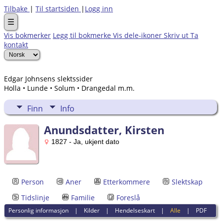
Tilbake
|
Til startsiden
|
Logg inn
☰
Vis bokmerker
Legg til bokmerke
Vis dele-ikoner
Skriv ut
Ta
kontakt
Edgar Johnsens slektssider
Holla • Lunde • Solum • Drangedal m.m.
Finn
Info
Anundsdatter, Kirsten
1827 - Ja, ukjent dato
Person
Aner
Etterkommere
Slektskap
Tidslinje
Familie
Foreslå
Personlig informasjon
|
Kilder
|
Hendelseskart
|
Alle
|
PDF