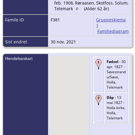
feb. 1908, Røraasen, Skotfoss, Solum,
Telemark
(Alder 62 år)
Famile ID
F381
Gruppeskjema
|
Familiediagram
Sist endret
30 nov. 2021
Hendelseskart
Fødsel
- 30
apr. 1827 -
Søvestrand
u/Søve,
Holla,
Telemark
Dåp
- 13
mai 1827 -
Holla kirke,
Holla,
Telemark