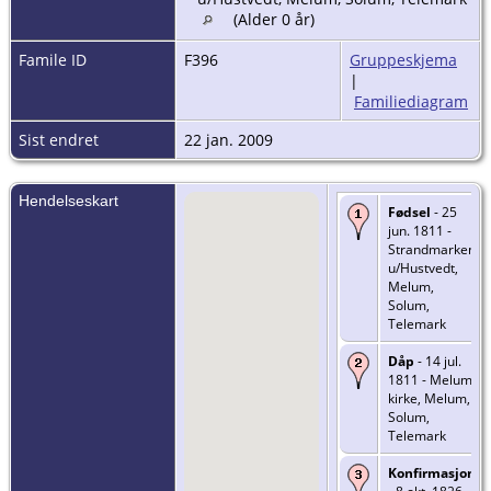
(Alder 0 år)
Famile ID
F396
Gruppeskjema
|
Familiediagram
Sist endret
22 jan. 2009
Hendelseskart
Fødsel
- 25
jun. 1811 -
Strandmarken
u/Hustvedt,
Melum,
Solum,
Telemark
Dåp
- 14 jul.
1811 - Melum
kirke, Melum,
Solum,
Telemark
Konfirmasjon