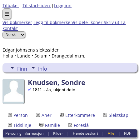
Tilbake
|
Til startsiden
|
Logg inn
☰
Vis bokmerker
Legg til bokmerke
Vis dele-ikoner
Skriv ut
Ta
kontakt
Edgar Johnsens slektssider
Holla • Lunde • Solum • Drangedal m.m.
Finn
Info
Knudsen, Sondre
1811 - Ja, ukjent dato
Person
Aner
Etterkommere
Slektskap
Tidslinje
Familie
Foreslå
Personlig informasjon
|
Kilder
|
Hendelseskart
|
Alle
|
PDF