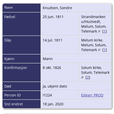
Navn
Knudsen
,
Sondre
Fødsel
25 jun. 1811
Strandmarken
u/Hustvedt,
Melum, Solum,
Telemark
[
1
]
Dåp
14 jul. 1811
Melum kirke,
Melum, Solum,
Telemark
[
1
]
Kjønn
Mann
Konfirmasjon
8 okt. 1826
Solum kirke,
Solum, Telemark
[
2
]
Død
Ja, ukjent dato
Person ID
I1224
EdgarJ_PROD
Sist endret
18 jan. 2020