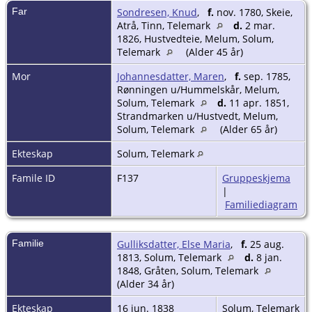
Far
Sondresen, Knud
,
f.
nov. 1780, Skeie,
Atrå, Tinn, Telemark
d.
2 mar.
1826, Hustvedteie, Melum, Solum,
Telemark
(Alder 45 år)
Mor
Johannesdatter, Maren
,
f.
sep. 1785,
Rønningen u/Hummelskår, Melum,
Solum, Telemark
d.
11 apr. 1851,
Strandmarken u/Hustvedt, Melum,
Solum, Telemark
(Alder 65 år)
Ekteskap
Solum, Telemark
Famile ID
F137
Gruppeskjema
|
Familiediagram
Familie
Gulliksdatter, Else Maria
,
f.
25 aug.
1813, Solum, Telemark
d.
8 jan.
1848, Gråten, Solum, Telemark
(Alder 34 år)
Ekteskap
16 jun. 1838
Solum, Telemark