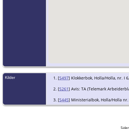
Kilder
[
S497
] Klokkerbok, Holla/Holla, nr. I 
[
S261
] Avis: TA (Telemark Arbeiderbla
[
S445
] Ministerialbok, Holla/Holla nr
Side