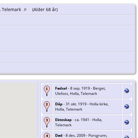
, Telemark
(Alder 68 år)
Fødsel
- 8 sep. 1919 - Berget,
Ulefoss, Holla, Telemark
Dåp
- 31 okt. 1919 - Holla kirke,
Holla, Telemark
Ekteskap
- ca. 1941 - Holla,
Telemark
Død
- 8 des. 2009 - Porsgrunn,