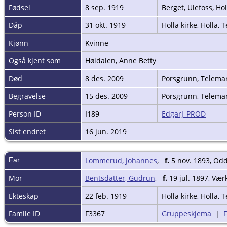
Fødsel
8 sep. 1919
Berget, Ulefoss, Ho
Dåp
31 okt. 1919
Holla kirke, Holla,
Kjønn
Kvinne
Også kjent som
Høidalen, Anne Betty
Død
8 des. 2009
Porsgrunn, Telema
Begravelse
15 des. 2009
Porsgrunn, Telema
Person ID
I189
EdgarJ_PROD
Sist endret
16 jun. 2019
Far
Lommerud, Johannes
,
f.
5 nov. 1893, Odd
Mor
Bentsdatter, Gudrun
,
f.
19 jul. 1897, Vær
Ekteskap
22 feb. 1919
Holla kirke, Holla,
Famile ID
F3367
Gruppeskjema
|