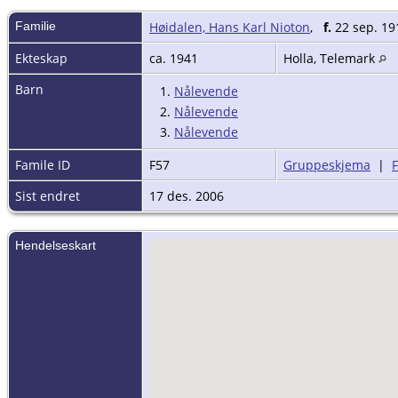
Familie
Høidalen, Hans Karl Nioton
,
f.
22 sep. 19
Ekteskap
ca. 1941
Holla, Telemark
Barn
1.
Nålevende
2.
Nålevende
3.
Nålevende
Famile ID
F57
Gruppeskjema
|
Sist endret
17 des. 2006
Hendelseskart