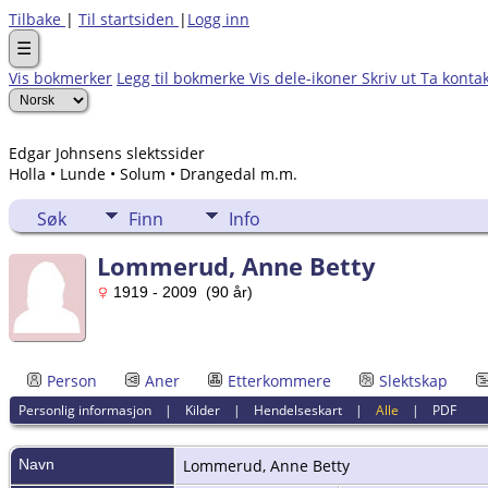
Tilbake
|
Til startsiden
|
Logg inn
☰
Vis bokmerker
Legg til bokmerke
Vis dele-ikoner
Skriv ut
Ta konta
Edgar Johnsens slektssider
Holla • Lunde • Solum • Drangedal m.m.
Søk
Finn
Info
Lommerud, Anne Betty
1919 - 2009 (90 år)
Person
Aner
Etterkommere
Slektskap
Personlig informasjon
|
Kilder
|
Hendelseskart
|
Alle
|
PDF
Navn
Lommerud
,
Anne Betty