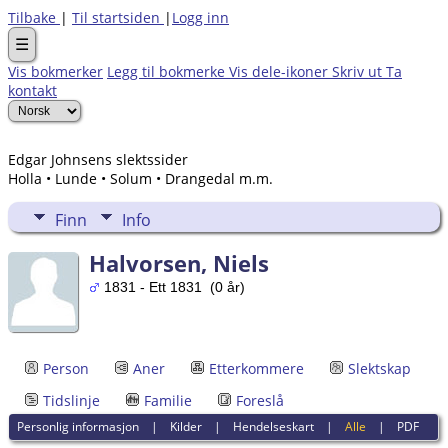
Tilbake
|
Til startsiden
|
Logg inn
☰
Vis bokmerker
Legg til bokmerke
Vis dele-ikoner
Skriv ut
Ta
kontakt
Edgar Johnsens slektssider
Holla • Lunde • Solum • Drangedal m.m.
Finn
Info
Halvorsen, Niels
1831 - Ett 1831 (0 år)
Person
Aner
Etterkommere
Slektskap
Tidslinje
Familie
Foreslå
Personlig informasjon
|
Kilder
|
Hendelseskart
|
Alle
|
PDF