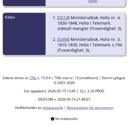
Earth
Eidsbygda,
Holla,
Telemark
Kilder
[
S514
] Ministerialbok, Holla nr. 4,
1830-1848, Holla i Telemark,
sidetall mangler (Troverdighet: 3).
[
S494
] Ministerialbok, Holla nr. 3,
1815-1830, Holla i Telemark, s.194
(Troverdighet: 3).
Sidene drives av
TNG
v. 15.0.4 | TNG-mal nr. 13 (modifisert) | Darrin Lythgoe
© 2001-2026
Sist oppdatert: 2026-05-15 13:45 | EJ v. 2.26 PROD
GEDCOM v. 2026-05-14 21:48:07
Vedlikeholdes av
nettansvarlig
|
Retningslinjer for personvern
Vis enhetsinfo