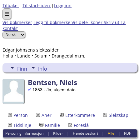
Tilbake
|
Til startsiden
|
Logg inn
☰
Vis bokmerker
Legg til bokmerke
Vis dele-ikoner
Skriv ut
Ta
kontakt
Edgar Johnsens slektssider
Holla • Lunde • Solum • Drangedal m.m.
Finn
Info
Bentsen, Niels
1853 - Ja, ukjent dato
Person
Aner
Etterkommere
Slektskap
Tidslinje
Familie
Foreslå
Personlig informasjon
|
Kilder
|
Hendelseskart
|
Alle
|
PDF