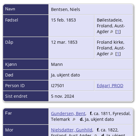
Navn
Bentsen
,
Niels
Fødsel
15 feb. 1853
Bøilestadeie,
Froland, Aust-
Agder
[
1
]
Dåp
12 mar. 1853
Froland kirke,
Froland, Aust-
Agder
[
1
]
Kjønn
Mann
Død
Ja, ukjent dato
Person ID
I27501
EdgarJ_PROD
Sist endret
5 nov. 2024
Far
Gundersen, Bent
,
f.
ca. 1811, Fyresdal,
Telemark
d.
Ja, ukjent dato
Mor
Nielsdatter, Gunhild
,
f.
ca. 1822,
Froland, Aust-Agder
d.
Ja, ukjent