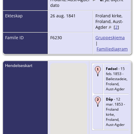
dato
Ekteskap
26 aug. 1841
Froland kirke,
Froland, Aust-
Agder
[
2
]
Famile ID
F6230
Gruppeskjema
|
Familiediagram
Hendelseskart
Fødsel
- 15
feb. 1853 -
Bøilestadeie,
Froland,
Aust-Agder
Dåp
- 12
mar. 1853 -
Froland
kirke,
Froland,
Aust-Agder