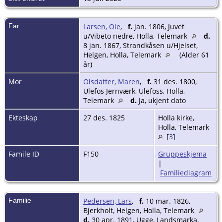
Far
Larsen, Ole
,
f.
jan. 1806, Juvet
u/Vibeto nedre, Holla, Telemark
d.
8 jan. 1867, Strandkåsen u/Hjelset,
Helgen, Holla, Telemark
(Alder 61
år)
Mor
Olsdatter, Maren
,
f.
31 des. 1800,
Ulefos Jernværk, Ulefoss, Holla,
Telemark
d.
Ja, ukjent dato
Ekteskap
27 des. 1825
Holla kirke,
Holla, Telemark
[
3
]
Famile ID
F150
Gruppeskjema
|
Familiediagram
Familie
Pedersen, Lars
,
f.
10 mar. 1826,
Bjerkholt, Helgen, Holla, Telemark
d.
30 apr. 1891, Ugge, Landsmarka,