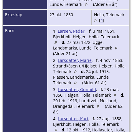
Lunde, Telemark
(Alder 65 år)
Ekteskap
27 okt. 1850
Holla, Telemark
[
4
]
Barn
1.
Larsen, Peder
,
f.
3 mai 1851,
Bjerkholt, Helgen, Holla, Telemark
d.
27 mai 1872, Ugge,
Landsmarka, Lunde, Telemark
(Alder 21 år)
2.
Larsdatter, Marie
,
f.
4 nov. 1853,
Strandkåsen u/Hjelset, Helgen, Holla,
Telemark
d.
24 jul. 1915,
Plassen, Landsmarka, Lunde,
Telemark
(Alder 61 år)
3.
Larsdatter, Gunhild
,
f.
23 mar.
1856, Helgen, Holla, Telemark
d.
20 feb. 1919, Lundtveit, Nesland,
Drangedal, Telemark
(Alder 62
år)
4.
Larsdatter, Kari
,
f.
27 aug. 1858,
Bjerkholt, Helgen, Holla, Telemark
d.
12 okt. 1912, Hollaseter, Holla,