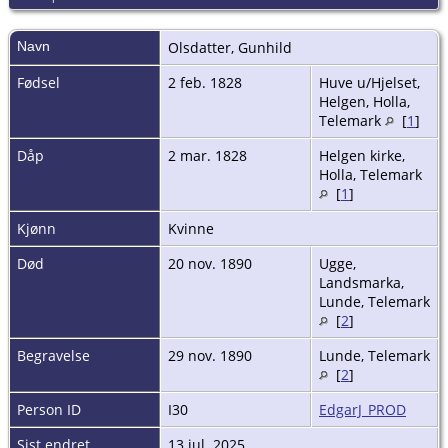
Navn
Olsdatter
,
Gunhild
Fødsel
2 feb. 1828
Huve u/Hjelset,
Helgen, Holla,
Telemark
[
1
]
Dåp
2 mar. 1828
Helgen kirke,
Holla, Telemark
[
1
]
Kjønn
Kvinne
Død
20 nov. 1890
Ugge,
Landsmarka,
Lunde, Telemark
[
2
]
Begravelse
29 nov. 1890
Lunde, Telemark
[
2
]
Person ID
I30
EdgarJ_PROD
Sist endret
13 jul. 2025