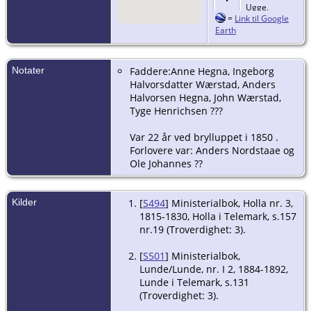
Ugge,
=
Link til Google
Landsmarka,
Earth
Lunde,
Telemark
Begravelse
-
Notater
Faddere:Anne Hegna, Ingeborg
29 nov. 1890
Halvorsdatter Wærstad, Anders
- Lunde,
Halvorsen Hegna, John Wærstad,
Telemark
Tyge Henrichsen ???
Var 22 år ved brylluppet i 1850 .
Forlovere var: Anders Nordstaae og
Ole Johannes ??
Kilder
[
S494
] Ministerialbok, Holla nr. 3,
1815-1830, Holla i Telemark, s.157
nr.19 (Troverdighet: 3).
[
S501
] Ministerialbok,
Lunde/Lunde, nr. I 2, 1884-1892,
Lunde i Telemark, s.131
(Troverdighet: 3).