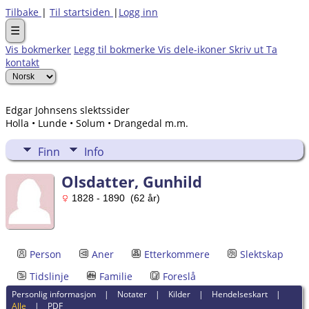
Tilbake
|
Til startsiden
|
Logg inn
☰
Vis bokmerker
Legg til bokmerke
Vis dele-ikoner
Skriv ut
Ta
kontakt
Edgar Johnsens slektssider
Holla • Lunde • Solum • Drangedal m.m.
Finn
Info
Olsdatter, Gunhild
1828 - 1890 (62 år)
Person
Aner
Etterkommere
Slektskap
Tidslinje
Familie
Foreslå
Personlig informasjon
|
Notater
|
Kilder
|
Hendelseskart
|
Alle
|
PDF