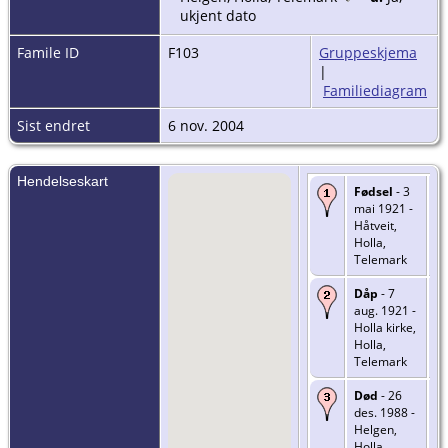
ukjent dato
Famile ID
F103
Gruppeskjema
|
Familiediagram
Sist endret
6 nov. 2004
Hendelseskart
Fødsel
- 3
mai 1921 -
Håtveit,
Holla,
Telemark
Dåp
- 7
aug. 1921 -
Holla kirke,
Holla,
Telemark
Død
- 26
des. 1988 -
Helgen,
Holla,