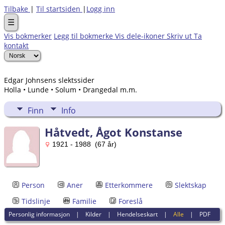
Tilbake
|
Til startsiden
|
Logg inn
☰
Vis bokmerker
Legg til bokmerke
Vis dele-ikoner
Skriv ut
Ta
kontakt
Edgar Johnsens slektssider
Holla • Lunde • Solum • Drangedal m.m.
Finn
Info
Håtvedt, Ågot Konstanse
1921 - 1988 (67 år)
Person
Aner
Etterkommere
Slektskap
Tidslinje
Familie
Foreslå
Personlig informasjon
|
Kilder
|
Hendelseskart
|
Alle
|
PDF