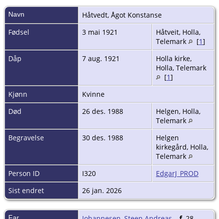
Navn
Håtvedt
,
Ågot Konstanse
Fødsel
3 mai 1921
Håtveit, Holla,
Telemark
[
1
]
Dåp
7 aug. 1921
Holla kirke,
Holla, Telemark
[
1
]
Kjønn
Kvinne
Død
26 des. 1988
Helgen, Holla,
Telemark
Begravelse
30 des. 1988
Helgen
kirkegård, Holla,
Telemark
Person ID
I320
EdgarJ_PROD
Sist endret
26 jan. 2026
Far
Johannesen, Steen Andreas
,
f.
28