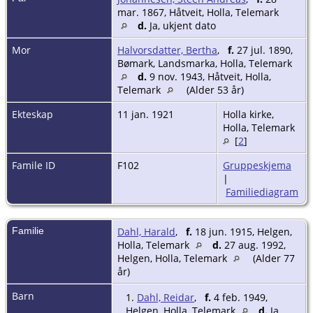
mar. 1867, Håtveit, Holla, Telemark
d.
Ja, ukjent dato
Mor
Halvorsdatter, Bertha
,
f.
27 jul. 1890,
Bømark, Landsmarka, Holla, Telemark
d.
9 nov. 1943, Håtveit, Holla,
Telemark
(Alder 53 år)
Ekteskap
11 jan. 1921
Holla kirke,
Holla, Telemark
[
2
]
Famile ID
F102
Gruppeskjema
|
Familiediagram
Familie
Dahl, Harald
,
f.
18 jun. 1915, Helgen,
Holla, Telemark
d.
27 aug. 1992,
Helgen, Holla, Telemark
(Alder 77
år)
Barn
1.
Dahl, Reidar
,
f.
4 feb. 1949,
Helgen, Holla, Telemark
d.
Ja,