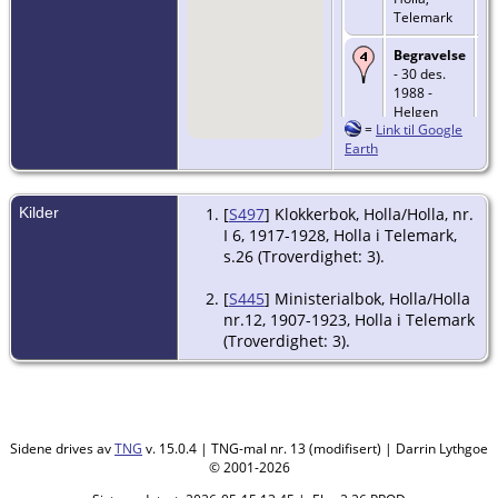
Telemark
Begravelse
- 30 des.
1988 -
Helgen
=
Link til Google
kirkegård,
Earth
Holla,
Telemark
Kilder
[
S497
] Klokkerbok, Holla/Holla, nr.
I 6, 1917-1928, Holla i Telemark,
s.26 (Troverdighet: 3).
[
S445
] Ministerialbok, Holla/Holla
nr.12, 1907-1923, Holla i Telemark
(Troverdighet: 3).
Sidene drives av
TNG
v. 15.0.4 | TNG-mal nr. 13 (modifisert) | Darrin Lythgoe
© 2001-2026