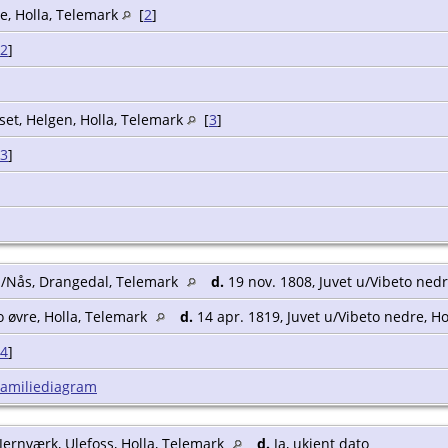
e, Holla, Telemark
[
2
]
2
]
set, Helgen, Holla, Telemark
[
3
]
3
]
u/Nås, Drangedal, Telemark
d.
19 nov. 1808, Juvet u/Vibeto nedr
o øvre, Holla, Telemark
d.
14 apr. 1819, Juvet u/Vibeto nedre, H
4
]
Familiediagram
Jernværk, Ulefoss, Holla, Telemark
d.
Ja, ukjent dato