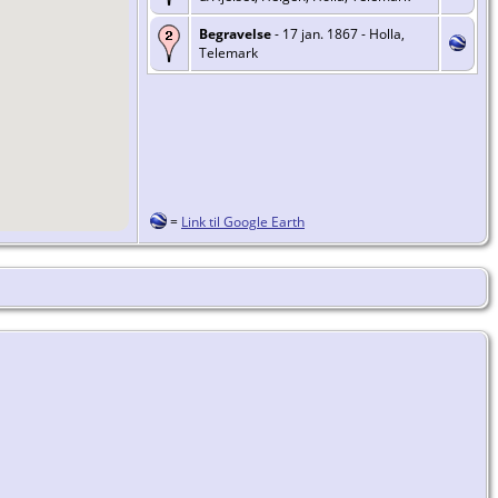
Begravelse
- 17 jan. 1867 - Holla,
Telemark
=
Link til Google Earth