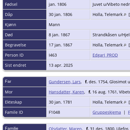
Fødsel
jan. 1806
Juvet u/Vibeto nedr
Dåp
30 jan. 1806
Holla, Telemark
[
Kjønn
Mann
Død
8 jan. 1867
Strandkåsen u/Hjel
Begravelse
17 jan. 1867
Holla, Telemark
[
Person ID
I463
EdgarJ_PROD
Sist endret
13 apr. 2025
Far
Gundersen, Lars
,
f.
des. 1754, Glosimot 
Mor
Hansdatter, Karen
,
f.
16 aug. 1761, Vibet
Ekteskap
30 jan. 1781
Holla, Telemark
[
Famile ID
F1048
Gruppeskjema
|
Familie
Olsdatter, Maren
,
f.
31 des. 1800, Ulefos 