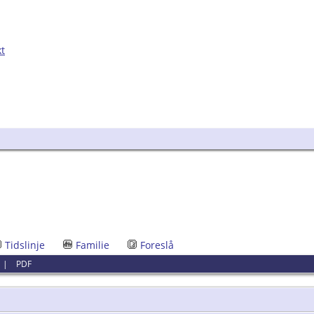
kt
Tidslinje
Familie
Foreslå
|
PDF