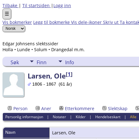
Tilbake
|
Til startsiden
|
Logg inn
☰
Vis bokmerker
Legg til bokmerke
Vis dele-ikoner
Skriv ut
Ta konta
Edgar Johnsens slektssider
Holla • Lunde • Solum • Drangedal m.m.
Søk
Finn
Info
[
1
]
Larsen, Ole
1806 - 1867 (61 år)
Person
Aner
Etterkommere
Slektskap
Personlig informasjon
|
Notater
|
Kilder
|
Hendelseskart
|
Alle
Navn
Larsen
,
Ole