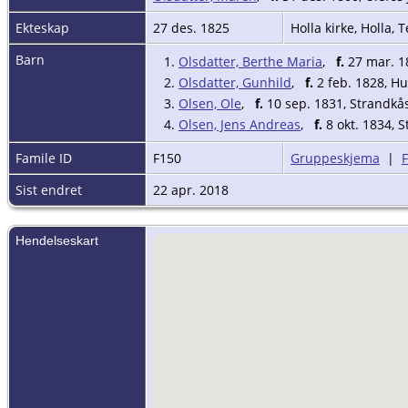
Ekteskap
27 des. 1825
Holla kirke, Holla,
Barn
1.
Olsdatter, Berthe Maria
,
f.
27 mar. 18
2.
Olsdatter, Gunhild
,
f.
2 feb. 1828, Hu
3.
Olsen, Ole
,
f.
10 sep. 1831, Strandkås
4.
Olsen, Jens Andreas
,
f.
8 okt. 1834, 
Famile ID
F150
Gruppeskjema
|
Sist endret
22 apr. 2018
Hendelseskart