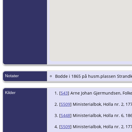
Notater
Bodde i 1865 på husm.plassen Strandk
Kilder
[
S43
] Arne Johan Gjermundsen, Folkete
[
S509
] Ministerialbok, Holla nr. 2, 17
[
S448
] Ministerialbok, Holla nr. 6, 18
[
S509
] Ministerialbok, Holla nr. 2, 17