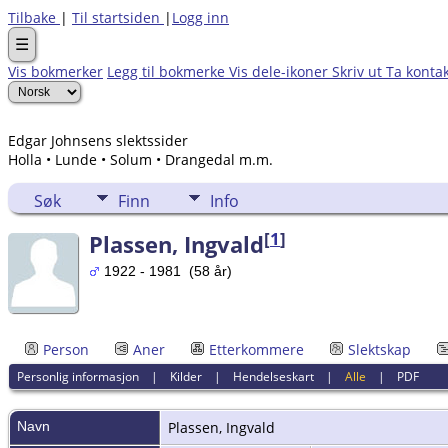
Tilbake
|
Til startsiden
|
Logg inn
☰
Vis bokmerker
Legg til bokmerke
Vis dele-ikoner
Skriv ut
Ta konta
Edgar Johnsens slektssider
Holla • Lunde • Solum • Drangedal m.m.
Søk
Finn
Info
[
1
]
Plassen, Ingvald
1922 - 1981 (58 år)
Person
Aner
Etterkommere
Slektskap
Personlig informasjon
|
Kilder
|
Hendelseskart
|
Alle
|
PDF
Navn
Plassen
,
Ingvald