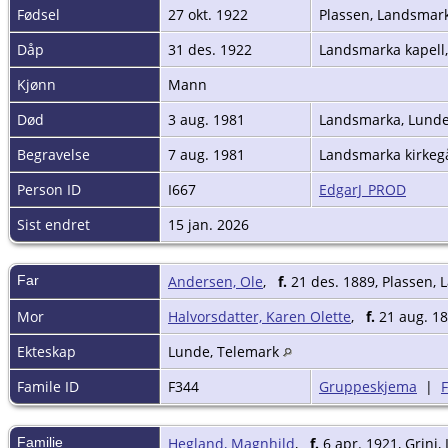
Fødsel
27 okt. 1922
Plassen, Landsmar
Dåp
31 des. 1922
Landsmarka kapell
Kjønn
Mann
Død
3 aug. 1981
Landsmarka, Lunde
Begravelse
7 aug. 1981
Landsmarka kirkeg
Person ID
I667
EdgarJ_PROD
Sist endret
15 jan. 2026
Far
Andersen, Ole
,
f.
21 des. 1889, Plassen,
Mor
Halvorsdatter, Karen Olette
,
f.
21 aug. 1
Ekteskap
Lunde, Telemark
Famile ID
F344
Gruppeskjema
|
Familie
Hegland, Magnhild
,
f.
6 apr. 1921, Grini