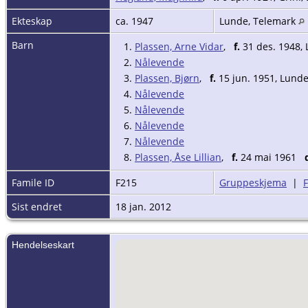
Ekteskap
ca. 1947
Lunde, Telemark
Barn
1.
Plassen, Arne Vidar
,
f.
31 des. 1948,
2.
Nålevende
3.
Plassen, Bjørn
,
f.
15 jun. 1951, Lund
4.
Nålevende
5.
Nålevende
6.
Nålevende
7.
Nålevende
8.
Plassen, Åse Lillian
,
f.
24 mai 1961
Famile ID
F215
Gruppeskjema
|
Sist endret
18 jan. 2012
Hendelseskart