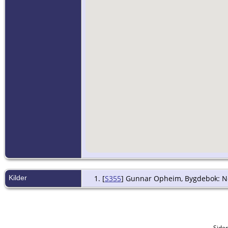
Kilder
[
S355
] Gunnar Opheim, Bygdebok: Nok
Side