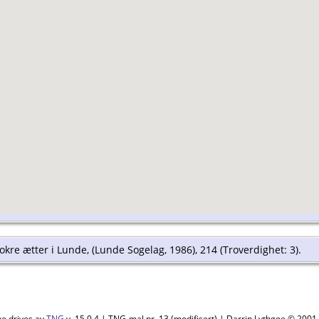
re ætter i Lunde, (Lunde Sogelag, 1986), 214 (Troverdighet: 3).
ne drives av
TNG
v. 15.0.4 | TNG-mal nr. 13 (modifisert) | Darrin Lythgoe © 200