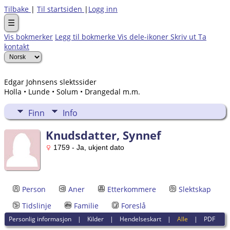
Tilbake
|
Til startsiden
|
Logg inn
☰
Vis bokmerker
Legg til bokmerke
Vis dele-ikoner
Skriv ut
Ta
kontakt
Edgar Johnsens slektssider
Holla • Lunde • Solum • Drangedal m.m.
Finn
Info
Knudsdatter, Synnef
1759 - Ja, ukjent dato
Person
Aner
Etterkommere
Slektskap
Tidslinje
Familie
Foreslå
Personlig informasjon
|
Kilder
|
Hendelseskart
|
Alle
|
PDF