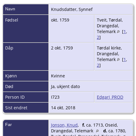
Navn
Knudsdatter
,
Synnef
Fødsel
okt. 1759
Tveit, Tørdal,
Drangedal,
Telemark
[
1
,
2
]
Dåp
2 okt. 1759
Tørdal kirke,
Drangedal,
Telemark
[
1
,
2
]
Kjønn
Kvinne
Død
Ja, ukjent dato
Person ID
I723
EdgarJ_PROD
Sist endret
14 okt. 2018
Far
Jonson, Knud
,
f.
ca. 1713, Oseid,
Drangedal, Telemark
d.
ca. 1780,