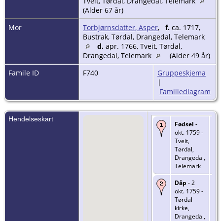
Tveit, Tørdal, Drangedal, Telemark
(Alder 67 år)
Mor
Torbjørnsdatter, Asper
,
f.
ca. 1717,
Bustrak, Tørdal, Drangedal, Telemark
d.
apr. 1766, Tveit, Tørdal,
Drangedal, Telemark
(Alder 49 år)
Famile ID
F740
Gruppeskjema
|
Familiediagram
Hendelseskart
Fødsel
-
okt. 1759 -
Tveit,
Tørdal,
Drangedal,
Telemark
Dåp
- 2
okt. 1759 -
Tørdal
kirke,
Drangedal,