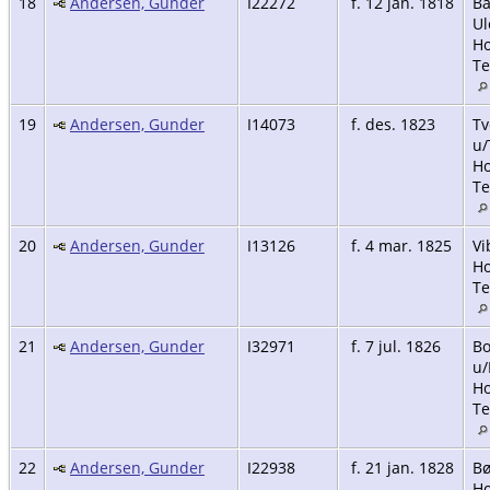
18
Andersen, Gunder
I22272
f. 12 jan. 1818
Ba
Ul
Ho
Te
19
Andersen, Gunder
I14073
f. des. 1823
Tv
u/
Ho
Te
20
Andersen, Gunder
I13126
f. 4 mar. 1825
Vi
Ho
Te
21
Andersen, Gunder
I32971
f. 7 jul. 1826
Bo
u/
Ho
Te
22
Andersen, Gunder
I22938
f. 21 jan. 1828
Bø
Ho