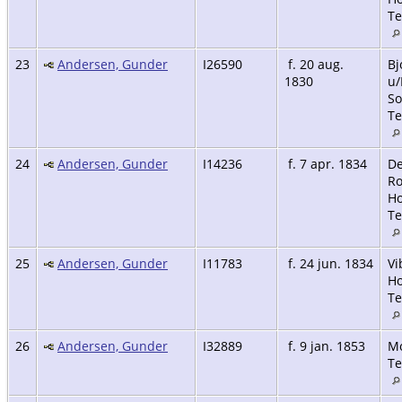
Te
23
Andersen, Gunder
I26590
f. 20 aug.
Bj
1830
u/
So
Te
24
Andersen, Gunder
I14236
f. 7 apr. 1834
De
R
Ho
Te
25
Andersen, Gunder
I11783
f. 24 jun. 1834
Vi
Ho
Te
26
Andersen, Gunder
I32889
f. 9 jan. 1853
Mo
Te