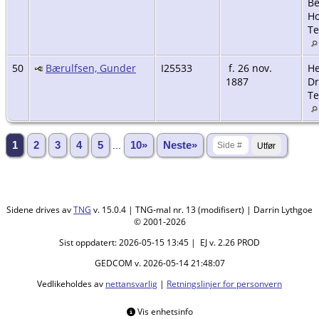
Be
Ho
Te
50
Bærulfsen, Gunder
I25533
f. 26 nov.
He
1887
Dr
Te
1
2
3
4
5
...
10»
Neste»
Sidene drives av
TNG
v. 15.0.4 | TNG-mal nr. 13 (modifisert) | Darrin Lythgoe
© 2001-2026
Sist oppdatert: 2026-05-15 13:45 | EJ v. 2.26 PROD
GEDCOM v. 2026-05-14 21:48:07
Vedlikeholdes av
nettansvarlig
|
Retningslinjer for personvern
Vis enhetsinfo