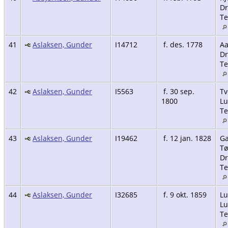
Dr
Te
41
Aslaksen, Gunder
I14712
f. des. 1778
Aa
Dr
Te
42
Aslaksen, Gunder
I5563
f. 30 sep.
Tv
1800
Lu
Te
43
Aslaksen, Gunder
I19462
f. 12 jan. 1828
Ga
Tø
Dr
Te
44
Aslaksen, Gunder
I32685
f. 9 okt. 1859
Lu
Lu
Te