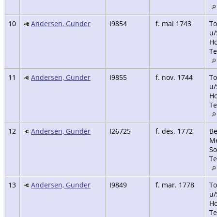
10
Andersen, Gunder
I9854
f. mai 1743
To
u/
Ho
Te
11
Andersen, Gunder
I9855
f. nov. 1744
To
u/
Ho
Te
12
Andersen, Gunder
I26725
f. des. 1772
Be
M
So
Te
13
Andersen, Gunder
I9849
f. mar. 1778
To
u/
Ho
Te