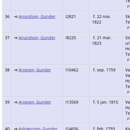
Te
36
Anundsen, Gunder
I2821
f. 22 nov.
Sk
1822
Te
37
Anundsen, Gunder
I8225
f. 21 mar.
St
1823
u/
Ho
Te
38
Arvesen, Gunder
I10462
f. sep. 1759
Va
Va
Ho
Te
39
Arvesen, Gunder
I13569
f. 5 jan. 1815
Va
Ho
Te
40
Asbjørnsen, Gunder
I14656
f. feb. 1793
Kj