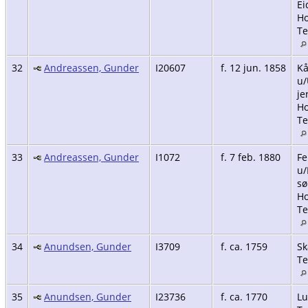
Ei
Ho
Te
32
Andreassen, Gunder
I20607
f. 12 jun. 1858
Kå
u/
je
Ho
Te
33
Andreassen, Gunder
I1072
f. 7 feb. 1880
Fe
u
sø
Ho
Te
34
Anundsen, Gunder
I3709
f. ca. 1759
Sk
Te
35
Anundsen, Gunder
I23736
f. ca. 1770
Lu