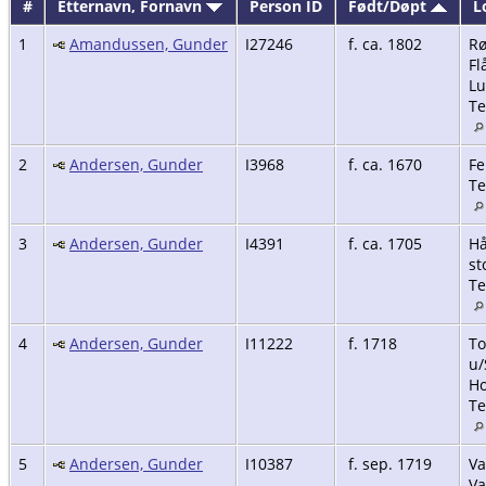
#
Etternavn, Fornavn
Person ID
Født/Døpt
L
1
Amandussen, Gunder
I27246
f. ca. 1802
Rø
Fl
Lu
Te
2
Andersen, Gunder
I3968
f. ca. 1670
Fe
Te
3
Andersen, Gunder
I4391
f. ca. 1705
Hå
st
Te
4
Andersen, Gunder
I11222
f. 1718
To
u/
Ho
Te
5
Andersen, Gunder
I10387
f. sep. 1719
Va
Va