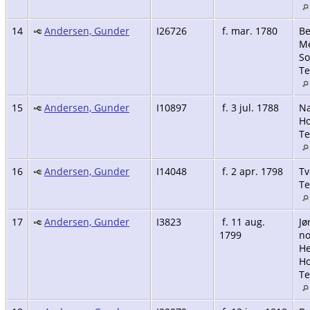
14
Andersen, Gunder
I26726
f. mar. 1780
Be
M
So
Te
15
Andersen, Gunder
I10897
f. 3 jul. 1788
Na
Ho
Te
16
Andersen, Gunder
I14048
f. 2 apr. 1798
Tv
Te
17
Andersen, Gunder
I3823
f. 11 aug.
Jø
1799
no
He
Ho
Te