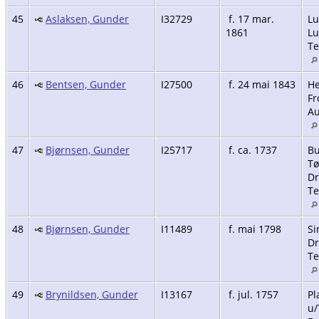
45
Aslaksen, Gunder
I32729
f. 17 mar.
Lu
1861
Lu
Te
46
Bentsen, Gunder
I27500
f. 24 mai 1843
He
Fr
Au
47
Bjørnsen, Gunder
I25717
f. ca. 1737
Bu
Tø
Dr
Te
48
Bjørnsen, Gunder
I11489
f. mai 1798
Si
Dr
Te
49
Brynildsen, Gunder
I13167
f. jul. 1757
Pl
u/