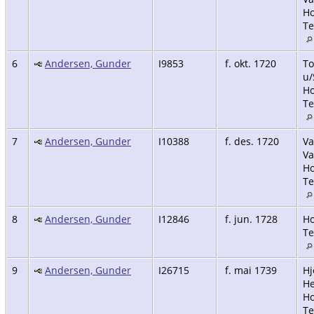
Ho
Te
6
Andersen, Gunder
I9853
f. okt. 1720
To
u/
Ho
Te
7
Andersen, Gunder
I10388
f. des. 1720
Va
Va
Ho
Te
8
Andersen, Gunder
I12846
f. jun. 1728
Ho
Te
9
Andersen, Gunder
I26715
f. mai 1739
Hj
He
Ho
Te