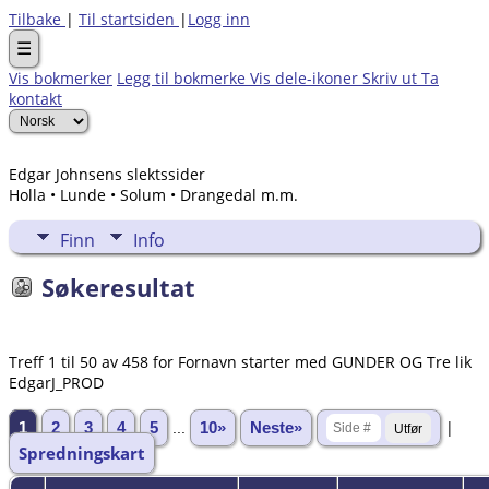
Tilbake
|
Til startsiden
|
Logg inn
☰
Vis bokmerker
Legg til bokmerke
Vis dele-ikoner
Skriv ut
Ta
kontakt
Edgar Johnsens slektssider
Holla • Lunde • Solum • Drangedal m.m.
Finn
Info
Søkeresultat
Treff 1 til 50 av 458 for Fornavn starter med GUNDER OG Tre lik
EdgarJ_PROD
|
1
2
3
4
5
...
10»
Neste»
Spredningskart