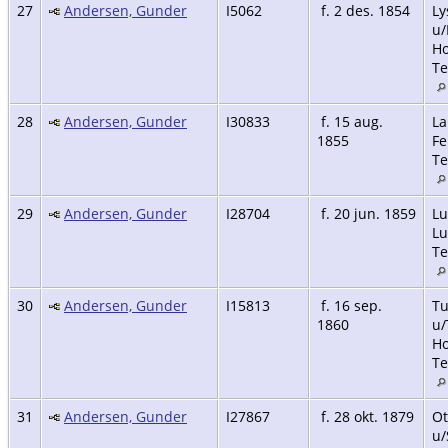
27
Andersen, Gunder
I5062
f. 2 des. 1854
Ly
u/
Ho
Te
28
Andersen, Gunder
I30833
f. 15 aug.
La
1855
Fe
Te
29
Andersen, Gunder
I28704
f. 20 jun. 1859
Lu
Lu
Te
30
Andersen, Gunder
I15813
f. 16 sep.
Tu
1860
u/
Ho
Te
31
Andersen, Gunder
I27867
f. 28 okt. 1879
Ot
u/