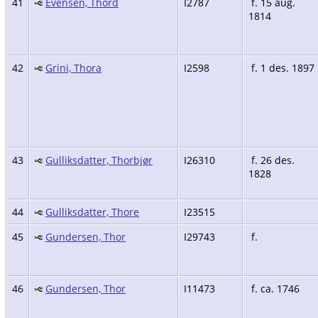
41
Evensen, Thord
I2787
f. 15 aug.
1814
42
Grini, Thora
I2598
f. 1 des. 1897
43
Gulliksdatter, Thorbjør
I26310
f. 26 des.
1828
44
Gulliksdatter, Thore
I23515
45
Gundersen, Thor
I29743
f.
46
Gundersen, Thor
I11473
f. ca. 1746