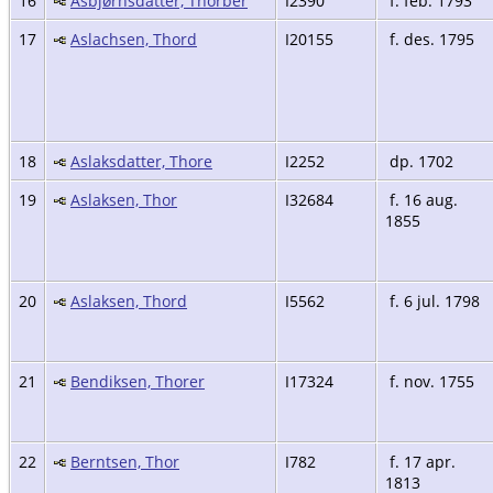
16
Asbjørnsdatter, Thorber
I2390
f. feb. 1793
17
Aslachsen, Thord
I20155
f. des. 1795
18
Aslaksdatter, Thore
I2252
dp. 1702
19
Aslaksen, Thor
I32684
f. 16 aug.
1855
20
Aslaksen, Thord
I5562
f. 6 jul. 1798
21
Bendiksen, Thorer
I17324
f. nov. 1755
22
Berntsen, Thor
I782
f. 17 apr.
1813