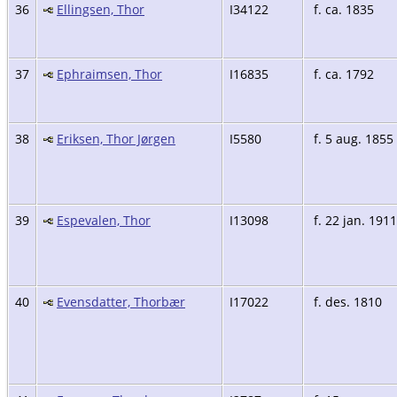
36
Ellingsen, Thor
I34122
f. ca. 1835
37
Ephraimsen, Thor
I16835
f. ca. 1792
38
Eriksen, Thor Jørgen
I5580
f. 5 aug. 1855
39
Espevalen, Thor
I13098
f. 22 jan. 1911
40
Evensdatter, Thorbær
I17022
f. des. 1810