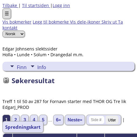
Tilbake
|
Til startsiden
|
Logg inn
☰
Vis bokmerker
Legg til bokmerke
Vis dele-ikoner
Skriv ut
Ta
kontakt
Edgar Johnsens slektssider
Holla • Lunde • Solum • Drangedal m.m.
Finn
Info
Søkeresultat
Treff 1 til 50 av 287 for Fornavn starter med THOR OG Tre lik
EdgarJ_PROD
|
1
2
3
4
5
...
6»
Neste»
Spredningskart