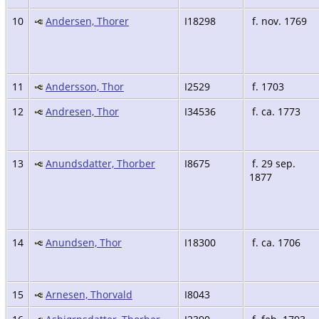
10
Andersen, Thorer
I18298
f. nov. 1769
11
Andersson, Thor
I2529
f. 1703
12
Andresen, Thor
I34536
f. ca. 1773
13
Anundsdatter, Thorber
I8675
f. 29 sep.
1877
14
Anundsen, Thor
I18300
f. ca. 1706
15
Arnesen, Thorvald
I8043