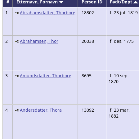
#
Etternavn, Fornavn
Person ID
Født/Døpt
1
Abrahamsdatter, Thorborg
I18802
f. 23 jul. 1819
2
Abrahamsen, Thor
I20038
f. des. 1775
3
Amundsdatter, Thorborg
I8695
f. 10 sep.
1870
4
Andersdatter, Thora
I13092
f. 23 mar.
1882