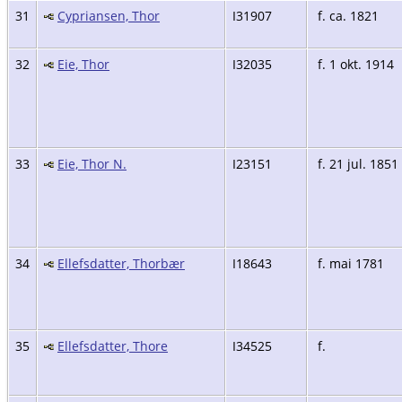
31
Cypriansen, Thor
I31907
f. ca. 1821
32
Eie, Thor
I32035
f. 1 okt. 1914
33
Eie, Thor N.
I23151
f. 21 jul. 1851
34
Ellefsdatter, Thorbær
I18643
f. mai 1781
35
Ellefsdatter, Thore
I34525
f.