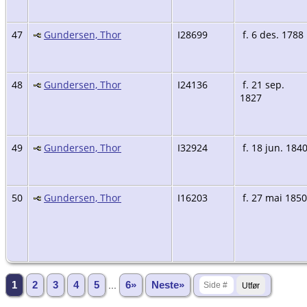
47
Gundersen, Thor
I28699
f. 6 des. 1788
48
Gundersen, Thor
I24136
f. 21 sep.
1827
49
Gundersen, Thor
I32924
f. 18 jun. 184
50
Gundersen, Thor
I16203
f. 27 mai 1850
1
2
3
4
5
...
6»
Neste»