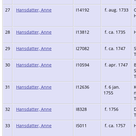
27
Hansdatter, Anne
I14192
f. aug. 1733
H
28
Hansdatter, Anne
I13812
f. ca. 1735
H
29
Hansdatter, Anne
I27082
f. ca. 1747
30
Hansdatter, Anne
I10594
f. apr. 1747
31
Hansdatter, Anne
I12636
f. 6 jan.
1755
32
Hansdatter, Anne
I8328
f. 1756
33
Hansdatter, Anne
I5011
f. ca. 1757
H