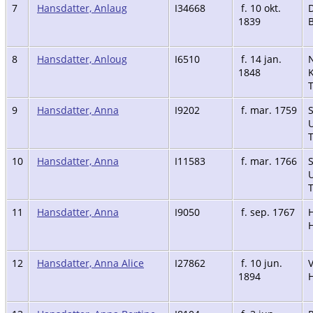
7
Hansdatter, Anlaug
I34668
f. 10 okt.
D
1839
8
Hansdatter, Anloug
I6510
f. 14 jan.
1848
K
9
Hansdatter, Anna
I9202
f. mar. 1759
U
10
Hansdatter, Anna
I11583
f. mar. 1766
U
11
Hansdatter, Anna
I9050
f. sep. 1767
H
H
12
Hansdatter, Anna Alice
I27862
f. 10 jun.
V
1894
H