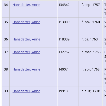
34
Hansdatter, Anne
I34342
f. sep. 1757
T
35
Hansdatter, Anne
I13009
f. nov. 1760
V
H
36
Hansdatter, Anne
I18339
f. ca. 1763
37
Hansdatter, Anne
I32757
f. mar. 1766
38
Hansdatter, Anne
I4007
f. apr. 1768
K
u
ø
39
Hansdatter, Anne
I9913
f. aug. 1770
S
H