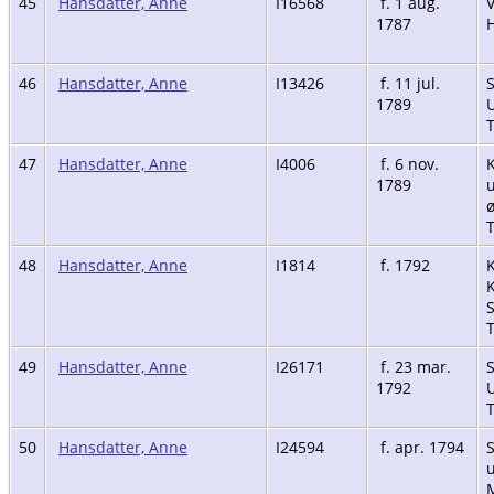
45
Hansdatter, Anne
I16568
f. 1 aug.
V
1787
H
46
Hansdatter, Anne
I13426
f. 11 jul.
1789
U
47
Hansdatter, Anne
I4006
f. 6 nov.
K
1789
u
ø
48
Hansdatter, Anne
I1814
f. 1792
K
49
Hansdatter, Anne
I26171
f. 23 mar.
1792
U
50
Hansdatter, Anne
I24594
f. apr. 1794
u