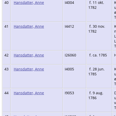
40
Hansdatter, Anne
I4004
f. 11 okt.
K
1782
u
ø
41
Hansdatter, Anne
I4412
f. 30 nov.
K
1782
n
42
Hansdatter, Anne
I26060
f. ca. 1785
H
43
Hansdatter, Anne
I4005
f. 28 jun.
K
1785
u
ø
44
Hansdatter, Anne
I9053
f. 9 aug.
D
1786
u
v