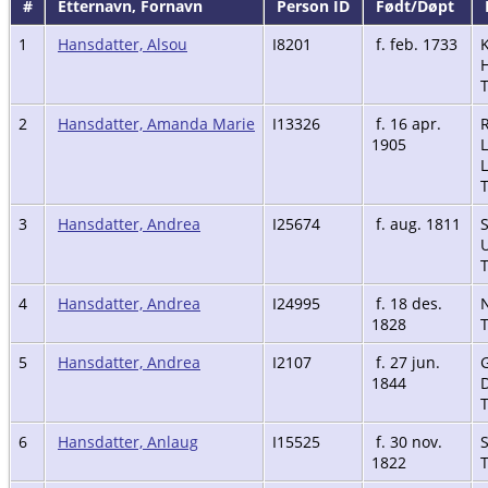
#
Etternavn, Fornavn
Person ID
Født/Døpt
1
Hansdatter, Alsou
I8201
f. feb. 1733
K
H
2
Hansdatter, Amanda Marie
I13326
f. 16 apr.
1905
3
Hansdatter, Andrea
I25674
f. aug. 1811
U
4
Hansdatter, Andrea
I24995
f. 18 des.
1828
5
Hansdatter, Andrea
I2107
f. 27 jun.
G
1844
6
Hansdatter, Anlaug
I15525
f. 30 nov.
1822