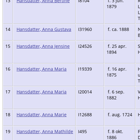
13
Hansdatter, Anna Bertine
I8104
f. 3 jun.
1879
14
Hansdatter, Anna Gustava
I31960
f. ca. 1888
15
Hansdatter, Anna Jensine
I24526
f. 25 apr.
1894
H
16
Hansdatter, Anna Maria
I19339
f. 16 apr.
1875
u
17
Hansdatter, Anna Maria
I20014
f. 6 sep.
V
1882
H
18
Hansdatter, Anna Marie
I12688
f. aug. 1724
H
19
Hansdatter, Anna Mathilde
I495
f. 8 okt.
F
1886