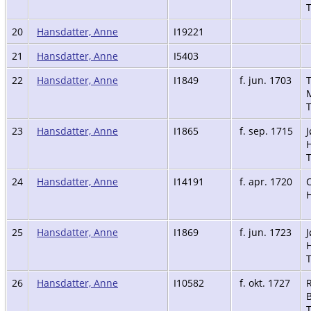
20
Hansdatter, Anne
I19221
21
Hansdatter, Anne
I5403
22
Hansdatter, Anne
I1849
f. jun. 1703
T
23
Hansdatter, Anne
I1865
f. sep. 1715
J
H
24
Hansdatter, Anne
I14191
f. apr. 1720
H
25
Hansdatter, Anne
I1869
f. jun. 1723
J
H
26
Hansdatter, Anne
I10582
f. okt. 1727
R