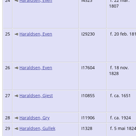
24
Haraldsen, Even
I4523
f. 22 mar.
1807
25
Haraldsen, Even
I29230
f. 20 feb. 18
26
Haraldsen, Even
I17604
f. 18 nov.
1828
27
Haraldsen, Gjest
I10855
f. ca. 1651
28
Haraldsen, Gry
I11906
f. ca. 1924
29
Haraldsen, Gullek
I1328
f. 5 mai 182