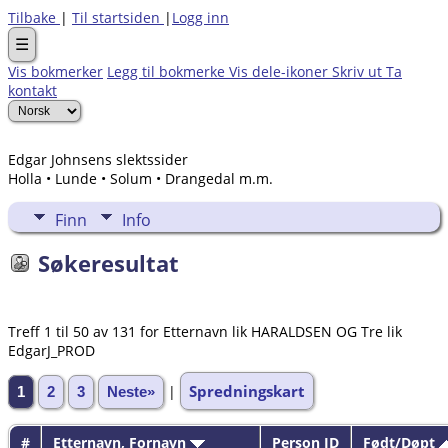
Tilbake
|
Til startsiden
|
Logg inn
☰
Vis bokmerker
Legg til bokmerke
Vis dele-ikoner
Skriv ut
Ta
kontakt
Edgar Johnsens slektssider
Holla • Lunde • Solum • Drangedal m.m.
Finn
Info
Søkeresultat
Treff 1 til 50 av 131 for Etternavn lik HARALDSEN OG Tre lik
EdgarJ_PROD
Spredningskart
|
1
2
3
Neste»
#
Etternavn, Fornavn
Person ID
Født/Døpt