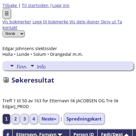
Tilbake
|
Til startsiden
|
Logg inn
☰
Vis bokmerker
Legg til bokmerke
Vis dele-ikoner
Skriv ut
Ta
kontakt
Edgar Johnsens slektssider
Holla • Lunde • Solum • Drangedal m.m.
Finn
Info
Søkeresultat
Treff 1 til 50 av 163 for Etternavn lik JACOBSEN OG Tre lik
EdgarJ_PROD
Spredningskart
|
1
2
3
4
Neste»
#
Etternavn, Fornavn
Person ID
Født/Døpt