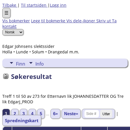
Tilbake
|
Til startsiden
|
Logg inn
☰
Vis bokmerker
Legg til bokmerke
Vis dele-ikoner
Skriv ut
Ta
kontakt
Edgar Johnsens slektssider
Holla • Lunde • Solum • Drangedal m.m.
Finn
Info
Søkeresultat
Treff 1 til 50 av 273 for Etternavn lik JOHANNESDATTER OG Tre
lik EdgarJ_PROD
|
1
2
3
4
5
...
6»
Neste»
Spredningskart