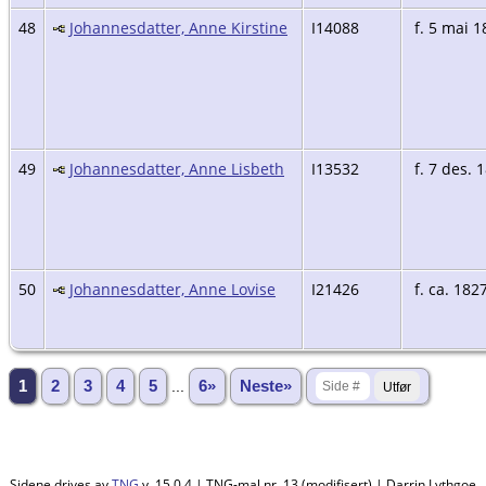
48
Johannesdatter, Anne Kirstine
I14088
f. 5 mai 1
49
Johannesdatter, Anne Lisbeth
I13532
f. 7 des. 
50
Johannesdatter, Anne Lovise
I21426
f. ca. 182
1
2
3
4
5
...
6»
Neste»
Sidene drives av
TNG
v. 15.0.4 | TNG-mal nr. 13 (modifisert) | Darrin Lythgoe