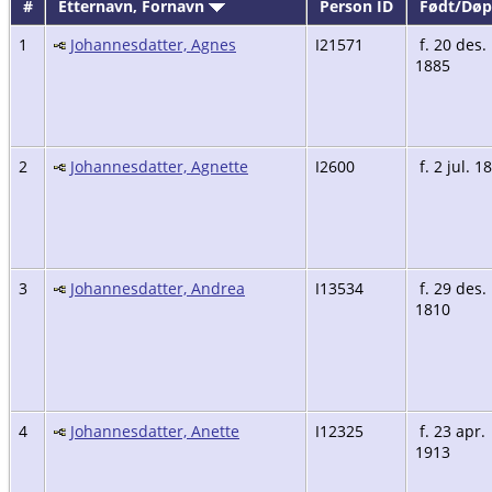
#
Etternavn, Fornavn
Person ID
Født/Dø
1
Johannesdatter, Agnes
I21571
f. 20 des.
1885
2
Johannesdatter, Agnette
I2600
f. 2 jul. 1
3
Johannesdatter, Andrea
I13534
f. 29 des.
1810
4
Johannesdatter, Anette
I12325
f. 23 apr.
1913