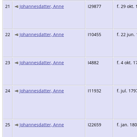
21
Johannesdatter, Anne
I29877
f. 29 okt.
22
Johannesdatter, Anne
I10455
f. 22 jun.
23
Johannesdatter, Anne
I4882
f. 4 okt. 1
24
Johannesdatter, Anne
I11932
f. jul. 179
25
Johannesdatter, Anne
I22659
f. jan. 18