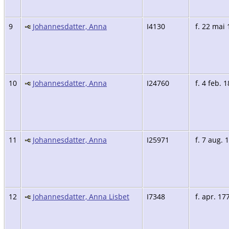
9
Johannesdatter, Anna
I4130
f. 22 mai 
10
Johannesdatter, Anna
I24760
f. 4 feb. 
11
Johannesdatter, Anna
I25971
f. 7 aug. 
12
Johannesdatter, Anna Lisbet
I7348
f. apr. 17