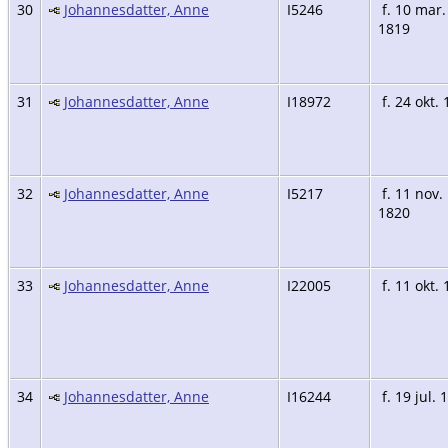
30
Johannesdatter, Anne
I5246
f. 10 mar.
1819
31
Johannesdatter, Anne
I18972
f. 24 okt.
32
Johannesdatter, Anne
I5217
f. 11 nov.
1820
33
Johannesdatter, Anne
I22005
f. 11 okt.
34
Johannesdatter, Anne
I16244
f. 19 jul. 