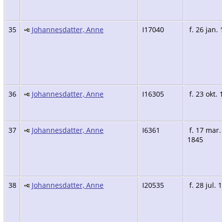
35
Johannesdatter, Anne
I17040
f. 26 jan.
36
Johannesdatter, Anne
I16305
f. 23 okt.
37
Johannesdatter, Anne
I6361
f. 17 mar.
1845
38
Johannesdatter, Anne
I20535
f. 28 jul. 