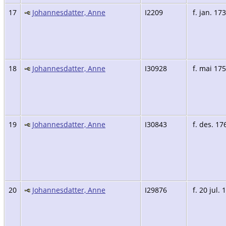
17
Johannesdatter, Anne
I2209
f. jan. 17
18
Johannesdatter, Anne
I30928
f. mai 17
19
Johannesdatter, Anne
I30843
f. des. 17
20
Johannesdatter, Anne
I29876
f. 20 jul. 