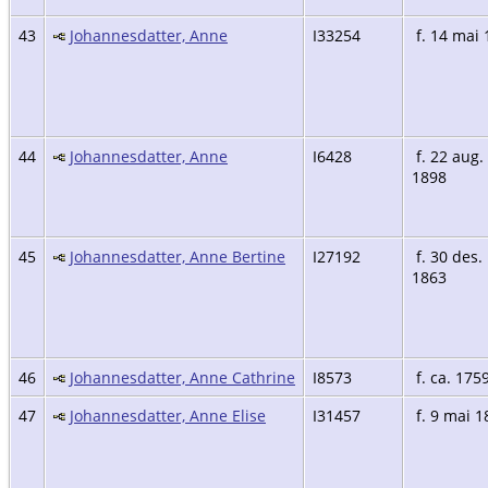
43
Johannesdatter, Anne
I33254
f. 14 mai 
44
Johannesdatter, Anne
I6428
f. 22 aug.
1898
45
Johannesdatter, Anne Bertine
I27192
f. 30 des.
1863
46
Johannesdatter, Anne Cathrine
I8573
f. ca. 175
47
Johannesdatter, Anne Elise
I31457
f. 9 mai 1