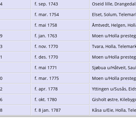
44
f. sep. 1743
Oseid lille, Drangeda
f. mar. 1754
Elset, Solum, Telema
f. mai 1758
Åmtvedt, Helgen, Hol
49
f. jan. 1763
Moen u/Holla presteg
93
f. nov. 1770
Tvara, Holla, Telemar
51
f. des. 1770
Moen u/Holla presteg
f. mai 1771
Sjøbua u/Håtveit, Sa
50
f. mar. 1775
Moen u/Holla presteg
82
f. apr. 1778
Yttingen u/Susås, Eid
56
f. okt. 1780
Gisholt østre, Kileby
88
f. 8 jan. 1787
Kåsa u/Eie, Holla, Te