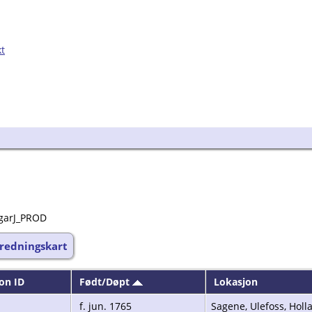
kt
dgarJ_PROD
redningskart
on ID
Født/Døpt
Lokasjon
f. jun. 1765
Sagene, Ulefoss, Holl