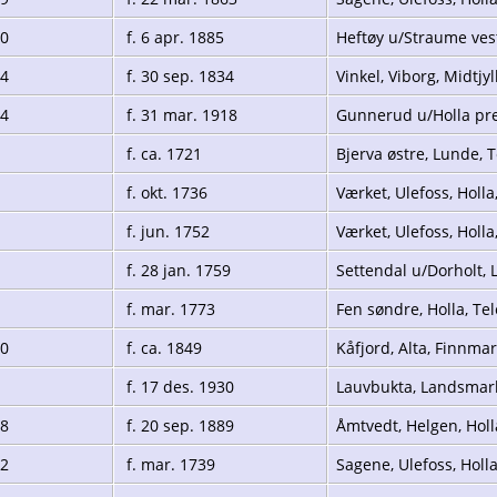
20
f. 6 apr. 1885
Heftøy u/Straume ves
74
f. 30 sep. 1834
Vinkel, Viborg, Midtj
84
f. 31 mar. 1918
Gunnerud u/Holla pre
f. ca. 1721
Bjerva østre, Lunde,
f. okt. 1736
Værket, Ulefoss, Holl
f. jun. 1752
Værket, Ulefoss, Holl
f. 28 jan. 1759
Settendal u/Dorholt,
f. mar. 1773
Fen søndre, Holla, T
00
f. ca. 1849
Kåfjord, Alta, Finnma
f. 17 des. 1930
Lauvbukta, Landsmar
48
f. 20 sep. 1889
Åmtvedt, Helgen, Hol
42
f. mar. 1739
Sagene, Ulefoss, Holl