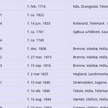
f. feb. 1716
Nås, Drangedal, Tel
01
f. ca. 1822
64
f. 14 jun. 1833
Kviteseid, Telemark
f. ca. 1761
Sjøbua u/Håtveit, Sa
74
f. ca. 1749
09
f. des. 1808
Brenne, Valebø, Holl
12
f. 27 mar. 1815
Brenne, Valebø, Holl
13
f. 15 sep. 1816
Brenne, Valebø, Holl
f. 2 mai 1825
Hegland, Landsmarka
01
f. 15 mai 1840
Strømodden, Sagene, 
f. 16 okt. 1840
Teksle, Holla, Telema
f. 16 aug. 1844
Værket, Ulefoss, Holl
89
f. 22 mar. 1863
Sagene, Ulefoss, Holl