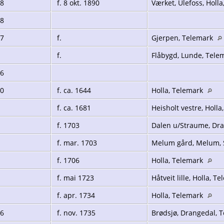
18
f. 8 okt. 1890
Værket, Ulefoss, Holl
28
27
f.
Gjerpen, Telemark
f.
Flåbygd, Lunde, Tele
66
40
f. ca. 1644
Holla, Telemark
f. ca. 1681
Heisholt vestre, Holl
f. 1703
Dalen u/Straume, Dr
f. mar. 1703
Melum gård, Melum, 
f. 1706
Holla, Telemark
f. mai 1723
Håtveit lille, Holla, T
f. apr. 1734
Holla, Telemark
36
f. nov. 1735
Brødsjø, Drangedal, 