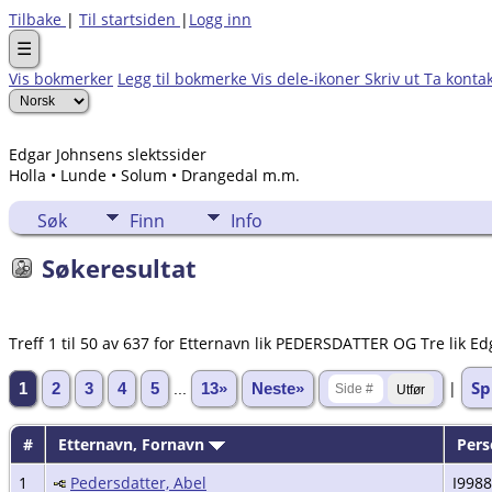
Tilbake
|
Til startsiden
|
Logg inn
☰
Vis bokmerker
Legg til bokmerke
Vis dele-ikoner
Skriv ut
Ta konta
Edgar Johnsens slektssider
Holla • Lunde • Solum • Drangedal m.m.
Søk
Finn
Info
Søkeresultat
Treff 1 til 50 av 637 for Etternavn lik PEDERSDATTER OG Tre lik E
Sp
|
1
2
3
4
5
...
13»
Neste»
#
Etternavn, Fornavn
Pers
1
Pedersdatter, Abel
I9988