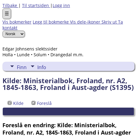
Tilbake
|
Til startsiden
|
Logg inn
☰
Vis bokmerker
Legg til bokmerke
Vis dele-ikoner
Skriv ut
Ta
kontakt
Edgar Johnsens slektssider
Holla • Lunde • Solum • Drangedal m.m.
Finn
Info
Kilde: Ministerialbok, Froland, nr. A2,
1845-1863, Froland i Aust-agder (S1395)
Kilde
Foreslå
Foreslå en endring: Kilde: Ministerialbok,
Froland, nr. A2, 1845-1863, Froland i Aust-agder