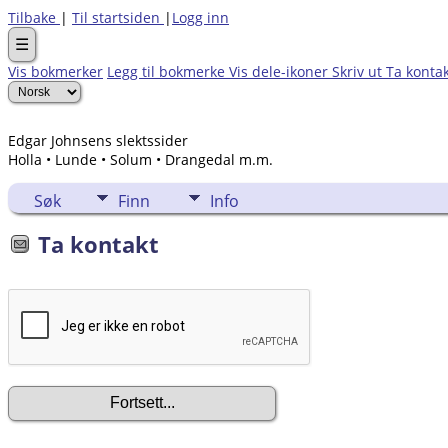
Tilbake
|
Til startsiden
|
Logg inn
☰
Vis bokmerker
Legg til bokmerke
Vis dele-ikoner
Skriv ut
Ta konta
Edgar Johnsens slektssider
Holla • Lunde • Solum • Drangedal m.m.
Søk
Finn
Info
Ta kontakt