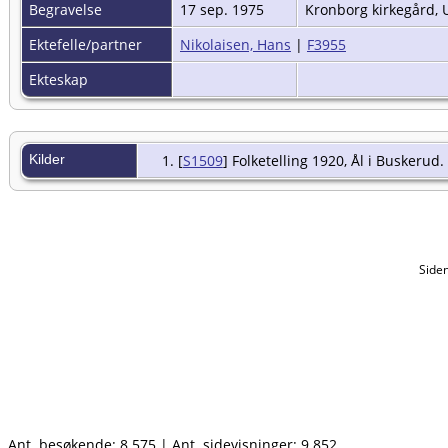
Begravelse
17 sep. 1975
Kronborg kirkegård, 
Ektefelle/partner
Nikolaisen, Hans
|
F3955
Ekteskap
Kilder
[
S1509
] Folketelling 1920, Ål i Buskerud.
Side
Ant. besøkende:
8 575
|
Ant. sidevisninger:
9 852