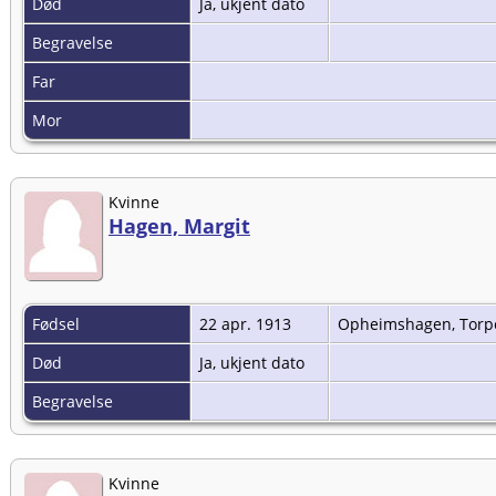
Død
Ja, ukjent dato
Begravelse
Far
Mor
Kvinne
Hagen, Margit
Fødsel
22 apr. 1913
Opheimshagen, Torpo
Død
Ja, ukjent dato
Begravelse
Kvinne