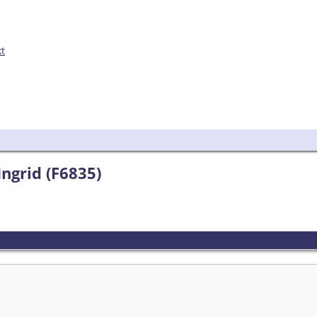
kt
Ingrid (F6835)