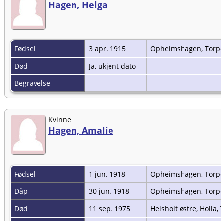
Hagen, Helga
Fødsel
3 apr. 1915
Opheimshagen, Torpo
Død
Ja, ukjent dato
Begravelse
Kvinne
Hagen, Amalie
Fødsel
1 jun. 1918
Opheimshagen, Torpo
Dåp
30 jun. 1918
Opheimshagen, Torpo
Død
11 sep. 1975
Heisholt østre, Holla