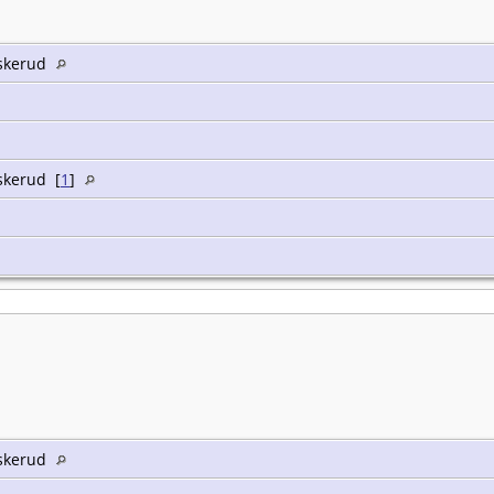
uskerud
uskerud [
1
]
uskerud