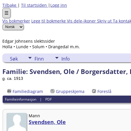
Tilbake
|
Til startsiden
|
Logg inn
☰
Vis bokmerker
Legg til bokmerke
Vis dele-ikoner
Skriv ut
Ta konta
Edgar Johnsens slektssider
Holla • Lunde • Solum • Drangedal m.m.
Søk
Finn
Info
Familie: Svendsen, Ole / Borgersdatter, 
g. ca. 1913
Familiediagram
Gruppeskjema
Foreslå
Familieinformasjon
|
PDF
Mann
Svendsen, Ole