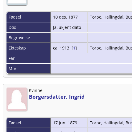
Fødsel
10 des. 1877
Torpo, Hallingdal, B
Død
Ja, ukjent dato
Begravelse
Ekteskap
ca. 1913 [
1
]
Torpo, Hallingdal, B
Far
Mor
Kvinne
Borgersdatter, Ingrid
Fødsel
17 jun. 1879
Torpo, Hallingdal, B