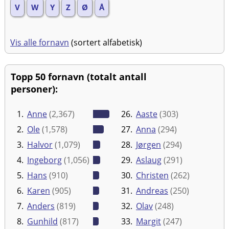
V
W
Y
Z
Ø
Å
Vis alle fornavn
(sortert alfabetisk)
Topp 50 fornavn (totalt antall
personer):
1.
Anne
(2,367)
26.
Aaste
(303)
2.
Ole
(1,578)
27.
Anna
(294)
3.
Halvor
(1,079)
28.
Jørgen
(294)
4.
Ingeborg
(1,056)
29.
Aslaug
(291)
5.
Hans
(910)
30.
Christen
(262)
6.
Karen
(905)
31.
Andreas
(250)
7.
Anders
(819)
32.
Olav
(248)
8.
Gunhild
(817)
33.
Margit
(247)