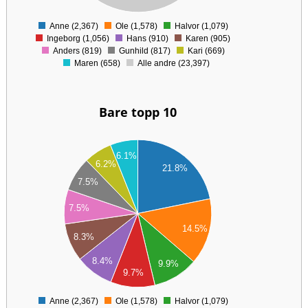
00
0
Anne (2,367)
Ole (1,578)
Halvor (1,079)
0
Ingeborg (1,056)
Hans (910)
Karen (905)
Anders (819)
Gunhild (817)
Kari (669)
Maren (658)
Alle andre (23,397)
Bare topp 10
00
6.1%
6.2%
00
21.8%
00
7.5%
00
7.5%
00
00
14.5%
8.3%
00
00
8.4%
9.9%
9.7%
00
00
Anne (2,367)
Ole (1,578)
Halvor (1,079)
0