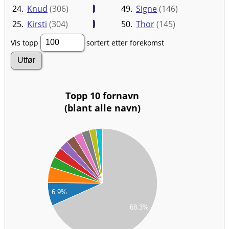
24.
Knud
(306)
49.
Signe
(146)
25.
Kirsti
(304)
50.
Thor
(145)
Vis topp
sortert etter forekomst
Topp 10 fornavn
(blant alle navn)
00
00
00
00
00
00
00
6.9%
00
00
68.3%
00
00