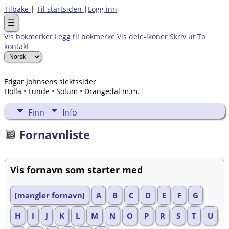
Tilbake
|
Til startsiden
|
Logg inn
☰
Vis bokmerker
Legg til bokmerke
Vis dele-ikoner
Skriv ut
Ta
kontakt
Edgar Johnsens slektssider
Holla • Lunde • Solum • Drangedal m.m.
Finn
Info
Fornavnliste
Vis fornavn som starter med
[mangler fornavn]
A
B
C
D
E
F
G
H
I
J
K
L
M
N
O
P
R
S
T
U