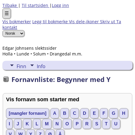
Tilbake
|
Til startsiden
|
Logg inn
☰
Vis bokmerker
Legg til bokmerke
Vis dele-ikoner
Skriv ut
Ta
kontakt
Edgar Johnsens slektssider
Holla • Lunde • Solum • Drangedal m.m.
Finn
Info
Fornavnliste: Begynner med Y
Vis fornavn som starter med
[mangler fornavn]
A
B
C
D
E
F
G
H
I
J
K
L
M
N
O
P
R
S
T
U
V
W
Y
Z
Ø
Å