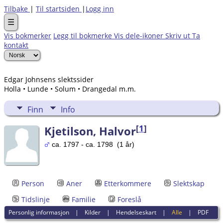
Tilbake
|
Til startsiden
|
Logg inn
☰
Vis bokmerker
Legg til bokmerke
Vis dele-ikoner
Skriv ut
Ta
kontakt
Edgar Johnsens slektssider
Holla • Lunde • Solum • Drangedal m.m.
Finn
Info
[
1
]
Kjetilson, Halvor
ca. 1797 - ca. 1798 (1 år)
Person
Aner
Etterkommere
Slektskap
Tidslinje
Familie
Foreslå
Personlig informasjon
|
Kilder
|
Hendelseskart
|
Alle
|
PDF