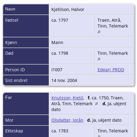
Navn
Kjetilson
,
Halvor
Fødsel
ca. 1797
Traen, Atrå,
Tinn, Telemark
Kjønn
Mann
Død
ca. 1798
Tinn, Telemark
Person ID
I1007
EdgarJ_PROD
Sist endret
14 nov. 2004
Far
Knutsson, Kjetil
,
f.
ca. 1750, Traen,
Atrå, Tinn, Telemark
d.
Ja, ukjent
dato
Mor
Olsdatter, Jorån
d.
Ja, ukjent dato
Ekteskap
ca. 1783
Tinn, Telemark