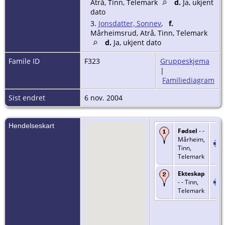
Atrå, Tinn, Telemark
d.
Ja, ukjent
dato
3.
Jonsdatter, Sonnev
,
f.
Mårheimsrud, Atrå, Tinn, Telemark
d.
Ja, ukjent dato
Famile ID
F323
Gruppeskjema
|
Familiediagram
Sist endret
6 nov. 2004
Hendelseskart
Fødsel
- -
Mårheim,
Tinn,
Telemark
Ekteskap
- - Tinn,
Telemark