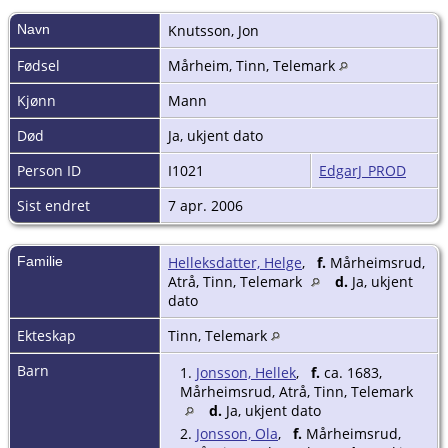
Navn
Knutsson
,
Jon
Fødsel
Mårheim, Tinn, Telemark
Kjønn
Mann
Død
Ja, ukjent dato
Person ID
I1021
EdgarJ_PROD
Sist endret
7 apr. 2006
Familie
Helleksdatter, Helge
,
f.
Mårheimsrud,
Atrå, Tinn, Telemark
d.
Ja, ukjent
dato
Ekteskap
Tinn, Telemark
Barn
1.
Jonsson, Hellek
,
f.
ca. 1683,
Mårheimsrud, Atrå, Tinn, Telemark
d.
Ja, ukjent dato
2.
Jonsson, Ola
,
f.
Mårheimsrud,