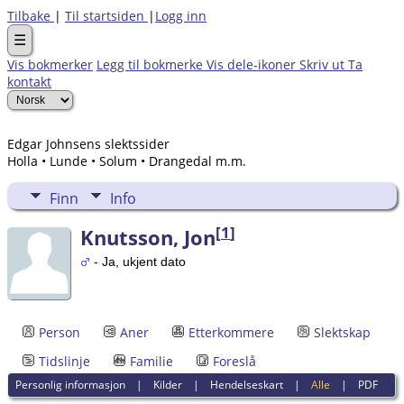
Tilbake
|
Til startsiden
|
Logg inn
☰
Vis bokmerker
Legg til bokmerke
Vis dele-ikoner
Skriv ut
Ta
kontakt
Edgar Johnsens slektssider
Holla • Lunde • Solum • Drangedal m.m.
Finn
Info
[
1
]
Knutsson, Jon
- Ja, ukjent dato
Person
Aner
Etterkommere
Slektskap
Tidslinje
Familie
Foreslå
Personlig informasjon
|
Kilder
|
Hendelseskart
|
Alle
|
PDF