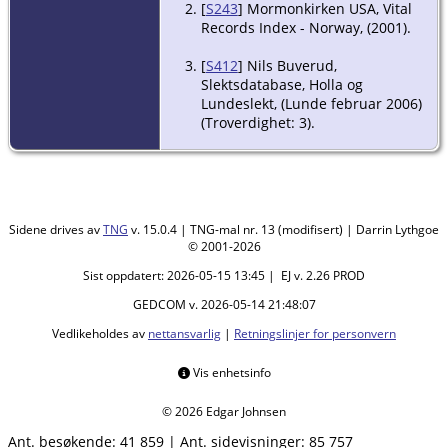
[
S243
] Mormonkirken USA, Vital
Records Index - Norway, (2001).
[
S412
] Nils Buverud,
Slektsdatabase, Holla og
Lundeslekt, (Lunde februar 2006)
(Troverdighet: 3).
[
S409
] Ministerialbok, Bø nr. 7,
1831-1848, Bø i Telemark, s.48
(Troverdighet: 3).
Sidene drives av
TNG
v. 15.0.4 | TNG-mal nr. 13 (modifisert) | Darrin Lythgoe
[
S409
] Ministerialbok, Bø nr. 7,
© 2001-2026
1831-1848, Bø i Telemark, s.253
(Troverdighet: 3).
Sist oppdatert: 2026-05-15 13:45 | EJ v. 2.26 PROD
GEDCOM v. 2026-05-14 21:48:07
Vedlikeholdes av
nettansvarlig
|
Retningslinjer for personvern
Vis enhetsinfo
© 2026 Edgar Johnsen
Ant. besøkende:
41 859
|
Ant. sidevisninger:
85 757