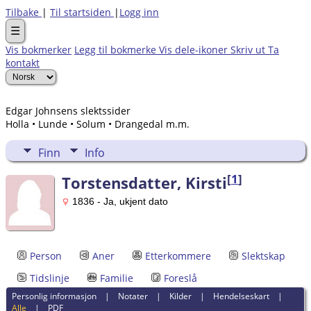
Tilbake
|
Til startsiden
|
Logg inn
☰
Vis bokmerker
Legg til bokmerke
Vis dele-ikoner
Skriv ut
Ta
kontakt
Edgar Johnsens slektssider
Holla • Lunde • Solum • Drangedal m.m.
Finn
Info
[
1
]
Torstensdatter, Kirsti
1836 - Ja, ukjent dato
Person
Aner
Etterkommere
Slektskap
Tidslinje
Familie
Foreslå
Personlig informasjon
|
Notater
|
Kilder
|
Hendelseskart
|
Alle
|
PDF