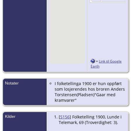
=
Link til Google
Earth
Notater
I folketellinga 1900 er hun oppført
som losjerendes hos broren Anders
Torstensen(Pladsen)"Gaar med
kramvarer"
Kilder
[
S156
] Folketelling 1900, Lunde i
Telemark, 69 (Troverdighet: 3).