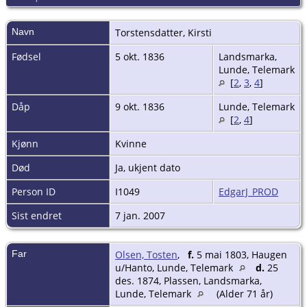
Navn
Torstensdatter
,
Kirsti
Fødsel
5 okt. 1836
Landsmarka,
Lunde, Telemark
[
2
,
3
,
4
]
Dåp
9 okt. 1836
Lunde, Telemark
[
2
,
4
]
Kjønn
Kvinne
Død
Ja, ukjent dato
Person ID
I1049
EdgarJ_PROD
Sist endret
7 jan. 2007
Far
Olsen, Tosten
,
f.
5 mai 1803, Haugen
u/Hanto, Lunde, Telemark
d.
25
des. 1874, Plassen, Landsmarka,
Lunde, Telemark
(Alder 71 år)