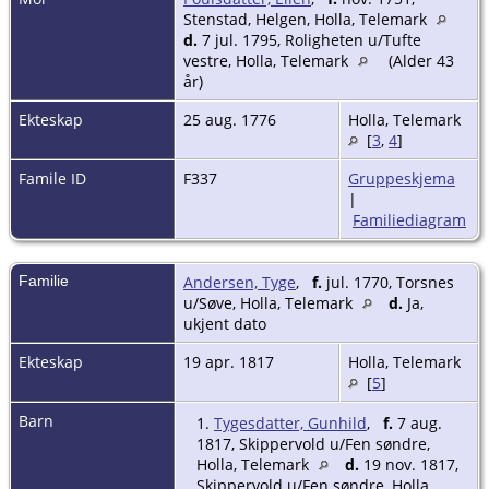
Stenstad, Helgen, Holla, Telemark
d.
7 jul. 1795, Roligheten u/Tufte
vestre, Holla, Telemark
(Alder 43
år)
Ekteskap
25 aug. 1776
Holla, Telemark
[
3
,
4
]
Famile ID
F337
Gruppeskjema
|
Familiediagram
Familie
Andersen, Tyge
,
f.
jul. 1770, Torsnes
u/Søve, Holla, Telemark
d.
Ja,
ukjent dato
Ekteskap
19 apr. 1817
Holla, Telemark
[
5
]
Barn
1.
Tygesdatter, Gunhild
,
f.
7 aug.
1817, Skippervold u/Fen søndre,
Holla, Telemark
d.
19 nov. 1817,
Skippervold u/Fen søndre, Holla,