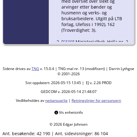
med oversikt over slekt og
arvinger etter bønder og
husmenn og verks- og
bruksarbeidere. Utgitt på LTB
forlag, Ulefoss i 1992), 162
(Troverdighet: 3).
[
S509
] Ministerialbok, Holla nr. 2,
1779-1814, Holla i Telemark, s.6
(Troverdighet: 3).
[
S258
] Ole Bjørn Darrud, Holla,
Sidene drives av
TNG
v. 15.0.4 | TNG-mal nr. 13 (modifisert) | Darrin Lythgoe
viede 1717-1778.
© 2001-2026
[
S553
] Ministerialbok, Holla nr. 1,
Sist oppdatert: 2026-05-15 13:45 | EJ v. 2.26 PROD
1717-1779, Holla i Telemark, s.198
GEDCOM v. 2026-05-14 21:48:07
(Troverdighet: 3).
Vedlikeholdes av
nettansvarlig
|
Retningslinjer for personvern
[
S494
] Ministerialbok, Holla nr. 3,
1815-1830, Holla i Telemark, s.195
Vis enhetsinfo
(Troverdighet: 3).
© 2026 Edgar Johnsen
Ant. besøkende:
42 190
|
Ant. sidevisninger:
86 104