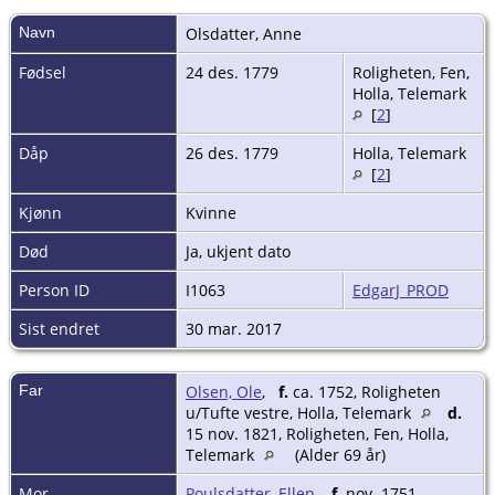
Navn
Olsdatter
,
Anne
Fødsel
24 des. 1779
Roligheten, Fen,
Holla, Telemark
[
2
]
Dåp
26 des. 1779
Holla, Telemark
[
2
]
Kjønn
Kvinne
Død
Ja, ukjent dato
Person ID
I1063
EdgarJ_PROD
Sist endret
30 mar. 2017
Far
Olsen, Ole
,
f.
ca. 1752, Roligheten
u/Tufte vestre, Holla, Telemark
d.
15 nov. 1821, Roligheten, Fen, Holla,
Telemark
(Alder 69 år)
Mor
Poulsdatter, Ellen
,
f.
nov. 1751,