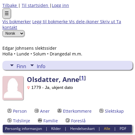
Tilbake
|
Til startsiden
|
Logg inn
☰
Vis bokmerker
Legg til bokmerke
Vis dele-ikoner
Skriv ut
Ta
kontakt
Edgar Johnsens slektssider
Holla • Lunde • Solum • Drangedal m.m.
Finn
Info
[
1
]
Olsdatter, Anne
1779 - Ja, ukjent dato
Person
Aner
Etterkommere
Slektskap
Tidslinje
Familie
Foreslå
Personlig informasjon
|
Kilder
|
Hendelseskart
|
Alle
|
PDF