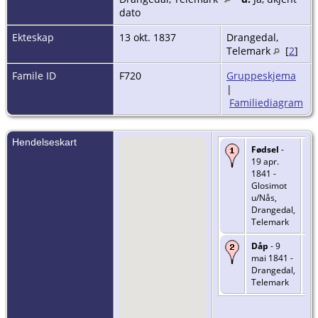
dato
Ekteskap
13 okt. 1837
Drangedal,
Telemark
[
2
]
Famile ID
F720
Gruppeskjema
|
Familiediagram
Hendelseskart
Fødsel
-
19 apr.
1841 -
Glosimot
u/Nås,
Drangedal,
Telemark
Dåp
- 9
mai 1841 -
Drangedal,
Telemark