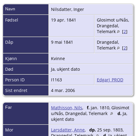
Navn
Nilsdatter
,
Inger
Fødsel
19 apr. 1841
Glosimot u/Nås,
Drangedal,
Telemark
[
2
]
Dåp
9 mai 1841
Drangedal,
Telemark
[
2
]
Kjønn
Kvinne
Død
Ja, ukjent dato
Person ID
I1163
EdgarJ_PROD
Sist endret
4 mar. 2006
Far
Mathisson, Nils
,
f.
jan. 1810, Glosimot
u/Nås, Drangedal, Telemark
d.
Ja,
ukjent dato
Mor
Larsdatter, Anne
,
dp.
25 sep. 1803,
Drangedal, Telemark
d.
Ja, ukjent