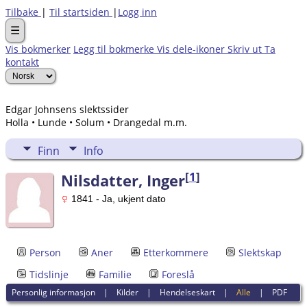
Tilbake
|
Til startsiden
|
Logg inn
☰
Vis bokmerker
Legg til bokmerke
Vis dele-ikoner
Skriv ut
Ta
kontakt
Edgar Johnsens slektssider
Holla • Lunde • Solum • Drangedal m.m.
Finn
Info
[
1
]
Nilsdatter, Inger
1841 - Ja, ukjent dato
Person
Aner
Etterkommere
Slektskap
Tidslinje
Familie
Foreslå
Personlig informasjon
|
Kilder
|
Hendelseskart
|
Alle
|
PDF