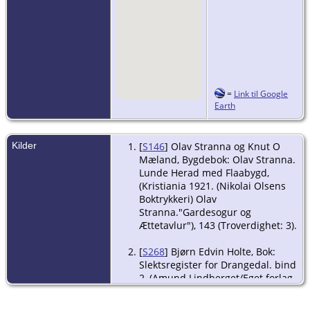
=
Link til Google
Earth
Kilder
[
S146
] Olav Stranna og Knut O
Mæland, Bygdebok: Olav Stranna.
Lunde Herad med Flaabygd,
(Kristiania 1921. (Nikolai Olsens
Boktrykkeri) Olav
Stranna."Gardesogur og
Ættetavlur"), 143 (Troverdighet: 3).
[
S268
] Bjørn Edvin Holte, Bok:
Slektsregister for Drangedal. bind
2, (Amund Lindberget/Eget forlag
1998), 276 (Troverdighet: 2).