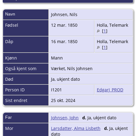
Navn
Johnsen
,
Nils
Fødsel
12 mar. 1850
Holla, Telemark
[
1
]
Dåp
16 mar. 1850
Holla, Telemark
[
1
]
Kjønn
Mann
Også kjent som
Værket, Nils Johnsen
Død
Ja, ukjent dato
Person ID
I1201
EdgarJ_PROD
Sist endret
25 okt. 2024
Far
Johnsen, John
d.
Ja, ukjent dato
Mor
Larsdatter, Alma Lisbeth
d.
Ja, ukjent
dato