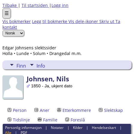
Tilbake
|
Til startsiden
|
Logg inn
☰
Vis bokmerker
Legg til bokmerke
Vis dele-ikoner
Skriv ut
Ta
kontakt
Edgar Johnsens slektssider
Holla • Lunde • Solum • Drangedal m.m.
Finn
Info
Johnsen, Nils
1850 - Ja, ukjent dato
Person
Aner
Etterkommere
Slektskap
Tidslinje
Familie
Foreslå
Personlig informasjon
|
Notater
|
Kilder
|
Hendelseskart
|
Alle
|
PDF