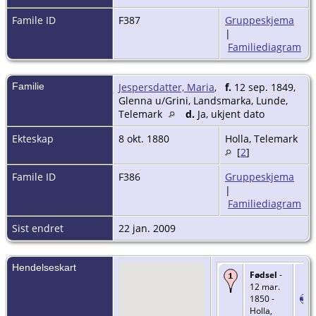
Famile ID
F387
Gruppeskjema
|
Familiediagram
Familie
Jespersdatter, Maria
,
f.
12 sep. 1849,
Glenna u/Grini, Landsmarka, Lunde,
Telemark
d.
Ja, ukjent dato
Ekteskap
8 okt. 1880
Holla, Telemark
[
2
]
Famile ID
F386
Gruppeskjema
|
Familiediagram
Sist endret
22 jan. 2009
Hendelseskart
Fødsel
-
12 mar.
1850 -
Holla,