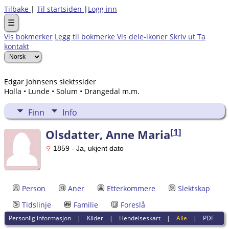
Tilbake
|
Til startsiden
|
Logg inn
☰
Vis bokmerker
Legg til bokmerke
Vis dele-ikoner
Skriv ut
Ta
kontakt
Edgar Johnsens slektssider
Holla • Lunde • Solum • Drangedal m.m.
Finn
Info
[
1
]
Olsdatter, Anne Maria
1859 - Ja, ukjent dato
Person
Aner
Etterkommere
Slektskap
Tidslinje
Familie
Foreslå
Personlig informasjon
|
Kilder
|
Hendelseskart
|
Alle
|
PDF