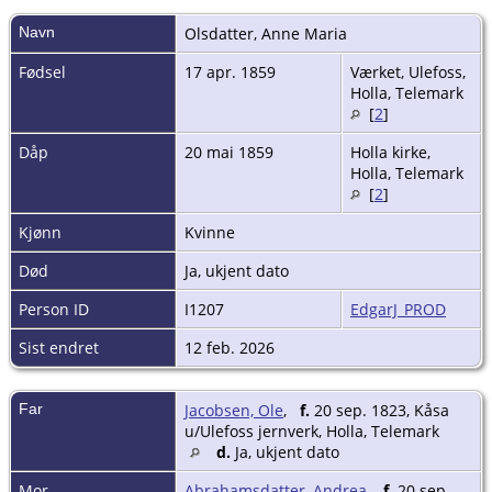
Navn
Olsdatter
,
Anne Maria
Fødsel
17 apr. 1859
Værket, Ulefoss,
Holla, Telemark
[
2
]
Dåp
20 mai 1859
Holla kirke,
Holla, Telemark
[
2
]
Kjønn
Kvinne
Død
Ja, ukjent dato
Person ID
I1207
EdgarJ_PROD
Sist endret
12 feb. 2026
Far
Jacobsen, Ole
,
f.
20 sep. 1823, Kåsa
u/Ulefoss jernverk, Holla, Telemark
d.
Ja, ukjent dato
Mor
Abrahamsdatter, Andrea
,
f.
20 sep.