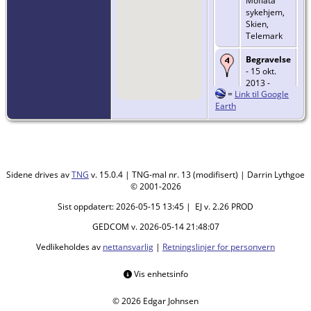
Moflata
sykehjem,
Skien,
Telemark
Begravelse
- 15 okt.
2013 -
=
Link til Google
Solum
Earth
kirkegård,
Solum,
Telemark
Sidene drives av
TNG
v. 15.0.4 | TNG-mal nr. 13 (modifisert) | Darrin Lythgoe
© 2001-2026
Sist oppdatert: 2026-05-15 13:45 | EJ v. 2.26 PROD
GEDCOM v. 2026-05-14 21:48:07
Vedlikeholdes av
nettansvarlig
|
Retningslinjer for personvern
Vis enhetsinfo
© 2026 Edgar Johnsen