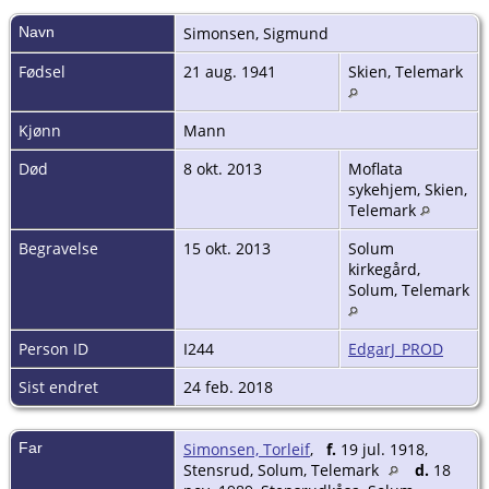
Navn
Simonsen
,
Sigmund
Fødsel
21 aug. 1941
Skien, Telemark
Kjønn
Mann
Død
8 okt. 2013
Moflata
sykehjem, Skien,
Telemark
Begravelse
15 okt. 2013
Solum
kirkegård,
Solum, Telemark
Person ID
I244
EdgarJ_PROD
Sist endret
24 feb. 2018
Far
Simonsen, Torleif
,
f.
19 jul. 1918,
Stensrud, Solum, Telemark
d.
18