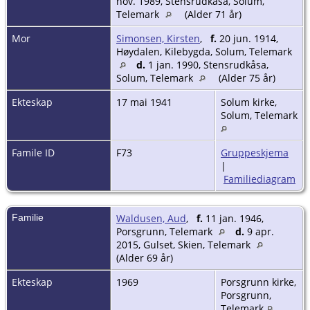
nov. 1989, Stensrudkåsa, Solum,
Telemark
(Alder 71 år)
Mor
Simonsen, Kirsten
,
f.
20 jun. 1914,
Høydalen, Kilebygda, Solum, Telemark
d.
1 jan. 1990, Stensrudkåsa,
Solum, Telemark
(Alder 75 år)
Ekteskap
17 mai 1941
Solum kirke,
Solum, Telemark
Famile ID
F73
Gruppeskjema
|
Familiediagram
Familie
Waldusen, Aud
,
f.
11 jan. 1946,
Porsgrunn, Telemark
d.
9 apr.
2015, Gulset, Skien, Telemark
(Alder 69 år)
Ekteskap
1969
Porsgrunn kirke,
Porsgrunn,
Telemark