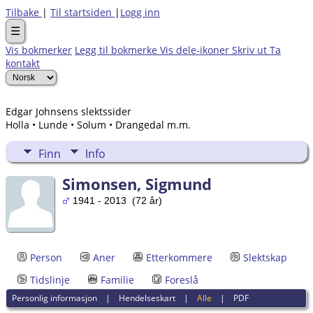
Tilbake
|
Til startsiden
|
Logg inn
☰
Vis bokmerker
Legg til bokmerke
Vis dele-ikoner
Skriv ut
Ta
kontakt
Edgar Johnsens slektssider
Holla • Lunde • Solum • Drangedal m.m.
Finn
Info
Simonsen, Sigmund
1941 - 2013 (72 år)
Person
Aner
Etterkommere
Slektskap
Tidslinje
Familie
Foreslå
Personlig informasjon
|
Hendelseskart
|
Alle
|
PDF