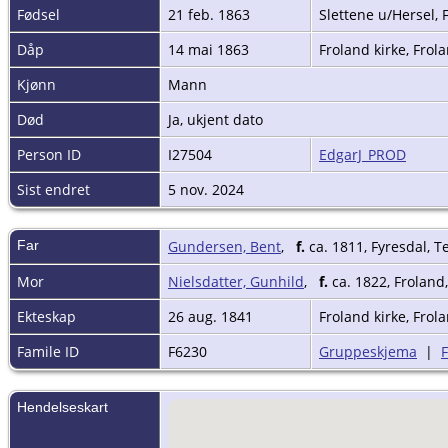
Fødsel
21 feb. 1863
Slettene u/Hersel,
Dåp
14 mai 1863
Froland kirke, Fro
Kjønn
Mann
Død
Ja, ukjent dato
Person ID
I27504
EdgarJ_PROD
Sist endret
5 nov. 2024
Far
Gundersen, Bent
,
f.
ca. 1811, Fyresdal, 
Mor
Nielsdatter, Gunhild
,
f.
ca. 1822, Froland
Ekteskap
26 aug. 1841
Froland kirke, Fro
Famile ID
F6230
Gruppeskjema
|
Hendelseskart