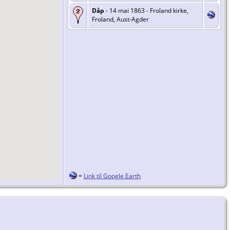
Dåp
- 14 mai 1863 - Froland kirke,
Froland, Aust-Agder
=
Link til Google Earth