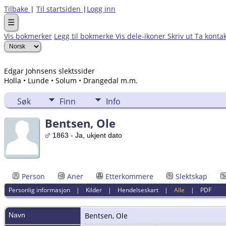
Tilbake
|
Til startsiden
|
Logg inn
☰
Vis bokmerker
Legg til bokmerke
Vis dele-ikoner
Skriv ut
Ta konta
Edgar Johnsens slektssider
Holla • Lunde • Solum • Drangedal m.m.
Søk
Finn
Info
Bentsen, Ole
1863 - Ja, ukjent dato
Person
Aner
Etterkommere
Slektskap
Personlig informasjon
|
Kilder
|
Hendelseskart
|
Alle
|
PDF
Navn
Bentsen
,
Ole