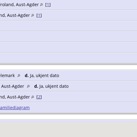
 Froland, Aust-Agder
[
1
]
land, Aust-Agder
[
1
]
Telemark
d.
Ja, ukjent dato
, Aust-Agder
d.
Ja, ukjent dato
land, Aust-Agder
[
2
]
Familiediagram