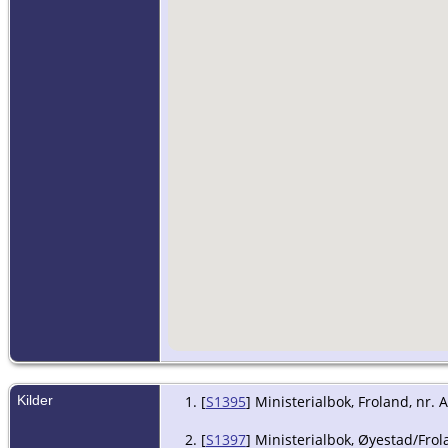
Kilder
[
S1395
] Ministerialbok, Froland, nr. 
[
S1397
] Ministerialbok, Øyestad/Frola