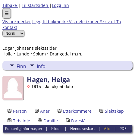
Tilbake
|
Til startsiden
|
Logg inn
☰
Vis bokmerker
Legg til bokmerke
Vis dele-ikoner
Skriv ut
Ta
kontakt
Edgar Johnsens slektssider
Holla • Lunde • Solum • Drangedal m.m.
Finn
Info
Hagen, Helga
1915 - Ja, ukjent dato
Person
Aner
Etterkommere
Slektskap
Tidslinje
Familie
Foreslå
Personlig informasjon
|
Kilder
|
Hendelseskart
|
Alle
|
PDF