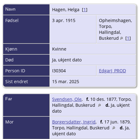
Navn
Hagen
,
Helga
[
1
]
Fødsel
3 apr. 1915
Opheimshagen,
Torpo,
Hallingdal,
Buskerud
[
1
]
Kjønn
Kvinne
Død
Ja, ukjent dato
Person ID
I30304
EdgarJ_PROD
Sist endret
15 mar. 2025
Far
Svendsen, Ole
,
f.
10 des. 1877, Torpo,
Hallingdal, Buskerud
d.
Ja, ukjent
dato
Mor
Borgersdatter, Ingrid
,
f.
17 jun. 1879,
Torpo, Hallingdal, Buskerud
d.
Ja,
ukjent dato