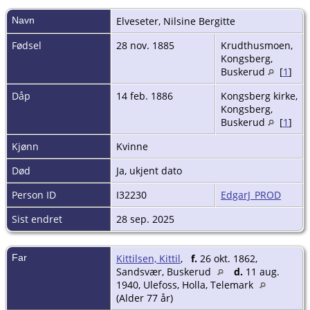
Navn
Elveseter
,
Nilsine Bergitte
Fødsel
28 nov. 1885
Krudthusmoen,
Kongsberg,
Buskerud
[
1
]
Dåp
14 feb. 1886
Kongsberg kirke,
Kongsberg,
Buskerud
[
1
]
Kjønn
Kvinne
Død
Ja, ukjent dato
Person ID
I32230
EdgarJ_PROD
Sist endret
28 sep. 2025
Far
Kittilsen, Kittil
,
f.
26 okt. 1862,
Sandsvær, Buskerud
d.
11 aug.
1940, Ulefoss, Holla, Telemark
(Alder 77 år)