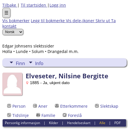
Tilbake
|
Til startsiden
|
Logg inn
☰
Vis bokmerker
Legg til bokmerke
Vis dele-ikoner
Skriv ut
Ta
kontakt
Edgar Johnsens slektssider
Holla • Lunde • Solum • Drangedal m.m.
Finn
Info
Elveseter, Nilsine Bergitte
1885 - Ja, ukjent dato
Person
Aner
Etterkommere
Slektskap
Tidslinje
Familie
Foreslå
Personlig informasjon
|
Kilder
|
Hendelseskart
|
Alle
|
PDF