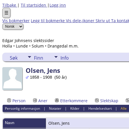
Tilbake
|
Til startsiden
|
Logg inn
☰
Vis bokmerker
Legg til bokmerke
Vis dele-ikoner
Skriv ut
Ta konta
Edgar Johnsens slektssider
Holla • Lunde • Solum • Drangedal m.m.
Søk
Finn
Info
Olsen, Jens
1858 - 1908 (50 år)
Person
Aner
Etterkommere
Slektskap
Personlig informasjon
|
Notater
|
Kilder
|
Hendelseskart
|
Alle
Navn
Olsen
,
Jens