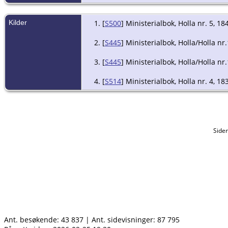
Kilder
[
S500
] Ministerialbok, Holla nr. 5, 18
[
S445
] Ministerialbok, Holla/Holla nr
[
S445
] Ministerialbok, Holla/Holla nr
[
S514
] Ministerialbok, Holla nr. 4, 18
Side
Ant. besøkende:
43 837
|
Ant. sidevisninger:
87 795