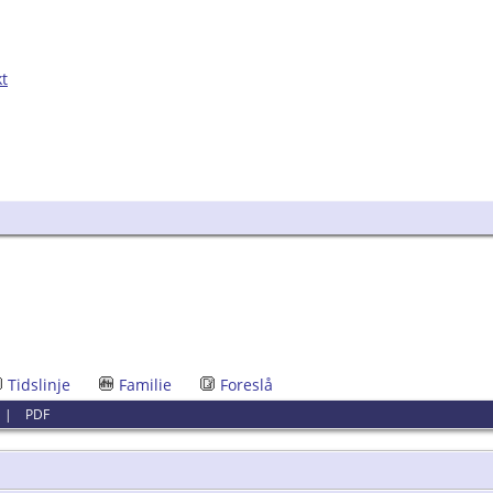
kt
Tidslinje
Familie
Foreslå
|
PDF