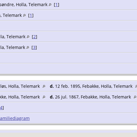
søndre, Holla, Telemark
[
1
]
a, Telemark
[
1
]
lla, Telemark
[
2
]
lla, Telemark
[
3
]
øs, Holla, Telemark
d.
12 feb. 1895, Febakke, Holla, Telemark
kke, Holla, Telemark
d.
26 jul. 1867, Febakke, Holla, Telemark
4
]
Familiediagram