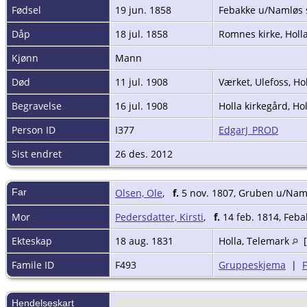
Fødsel
19 jun. 1858
Febakke u/Namløs 
Dåp
18 jul. 1858
Romnes kirke, Holl
Kjønn
Mann
Død
11 jul. 1908
Værket, Ulefoss, Ho
Begravelse
16 jul. 1908
Holla kirkegård, Ho
Person ID
I377
EdgarJ_PROD
Sist endret
26 des. 2012
Far
Olsen, Ole
,
f.
5 nov. 1807, Gruben u/Naml
Mor
Pedersdatter, Kirsti
,
f.
14 feb. 1814, Feba
Ekteskap
18 aug. 1831
Holla, Telemark
[
Famile ID
F493
Gruppeskjema
|
Hendelseskart