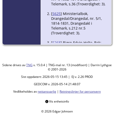
Telemark, s.36 (Troverdighet: 3).
[
S625
] Ministerialbok,
Drangedal/Drangedal, nr. 5/1,
1814-1831, Drangedakl i
Telemark, s.212 nr.5
(Troverdighet: 3).
[
S268
] Bjørn Edvin Holte, Bok:
Slektsregister for Drangedal. bind
2, (Amund Lindberget/Eget forlag
1998), s.276 (Troverdighet: 3).
Sidene drives av
TNG
v. 15.0.4 | TNG-mal nr. 13 (modifisert) | Darrin Lythgoe
© 2001-2026
Sist oppdatert: 2026-05-15 13:45 | EJ v. 2.26 PROD
GEDCOM v. 2026-05-14 21:48:07
Vedlikeholdes av
nettansvarlig
|
Retningslinjer for personvern
Vis enhetsinfo
© 2026 Edgar Johnsen