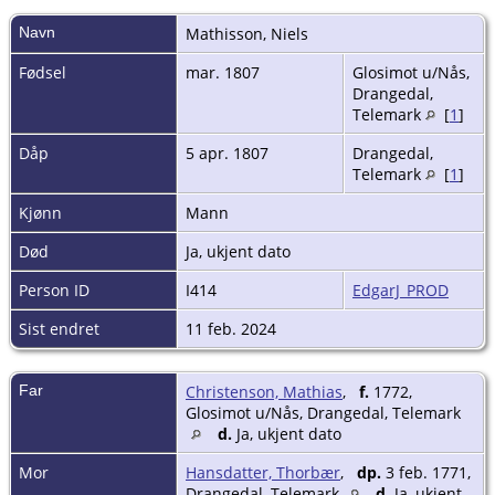
Navn
Mathisson
,
Niels
Fødsel
mar. 1807
Glosimot u/Nås,
Drangedal,
Telemark
[
1
]
Dåp
5 apr. 1807
Drangedal,
Telemark
[
1
]
Kjønn
Mann
Død
Ja, ukjent dato
Person ID
I414
EdgarJ_PROD
Sist endret
11 feb. 2024
Far
Christenson, Mathias
,
f.
1772,
Glosimot u/Nås, Drangedal, Telemark
d.
Ja, ukjent dato
Mor
Hansdatter, Thorbær
,
dp.
3 feb. 1771,
Drangedal, Telemark
d.
Ja, ukjent