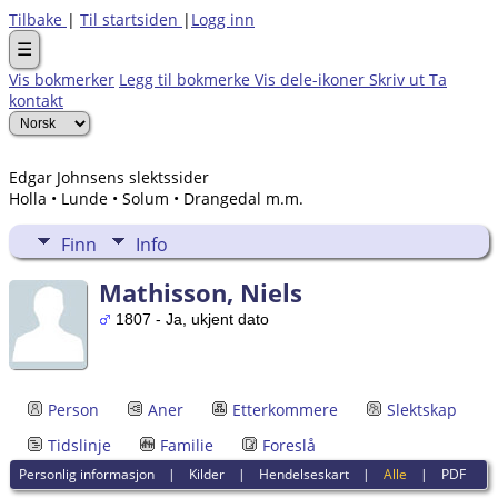
Tilbake
|
Til startsiden
|
Logg inn
☰
Vis bokmerker
Legg til bokmerke
Vis dele-ikoner
Skriv ut
Ta
kontakt
Edgar Johnsens slektssider
Holla • Lunde • Solum • Drangedal m.m.
Finn
Info
Mathisson, Niels
1807 - Ja, ukjent dato
Person
Aner
Etterkommere
Slektskap
Tidslinje
Familie
Foreslå
Personlig informasjon
|
Kilder
|
Hendelseskart
|
Alle
|
PDF