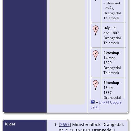
- Glosimot
u/Nås,
Drangedal,
Telemark
Dåp
- 5
apr. 1807 -
Drangedal,
Telemark
Ekteskap
-
14 mar.
1829 -
Drangedal,
Telemark
Ekteskap
-
13 okt.
1837 -
Drangedal,
=
Link til Google
Telemark
Earth
Kilder
[
S657
] Ministerialbok, Drangedal,
nr. 4, 1802-1814, Drangedal i