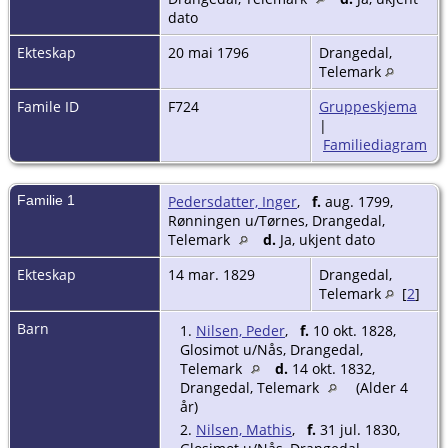
dato
Ekteskap
20 mai 1796
Drangedal,
Telemark
Famile ID
F724
Gruppeskjema
|
Familiediagram
Familie 1
Pedersdatter, Inger
,
f.
aug. 1799,
Rønningen u/Tørnes, Drangedal,
Telemark
d.
Ja, ukjent dato
Ekteskap
14 mar. 1829
Drangedal,
Telemark
[
2
]
Barn
1.
Nilsen, Peder
,
f.
10 okt. 1828,
Glosimot u/Nås, Drangedal,
Telemark
d.
14 okt. 1832,
Drangedal, Telemark
(Alder 4
år)
2.
Nilsen, Mathis
,
f.
31 jul. 1830,