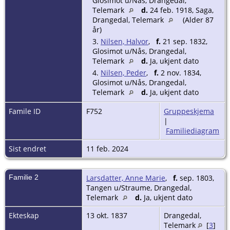
Glosimot u/Nås, Drangedal,
Telemark
d.
24 feb. 1918, Saga,
Drangedal, Telemark
(Alder 87
år)
3.
Nilsen, Halvor
,
f.
21 sep. 1832,
Glosimot u/Nås, Drangedal,
Telemark
d.
Ja, ukjent dato
4.
Nilsen, Peder
,
f.
2 nov. 1834,
Glosimot u/Nås, Drangedal,
Telemark
d.
Ja, ukjent dato
Famile ID
F752
Gruppeskjema
|
Familiediagram
Sist endret
11 feb. 2024
Familie 2
Larsdatter, Anne Marie
,
f.
sep. 1803,
Tangen u/Straume, Drangedal,
Telemark
d.
Ja, ukjent dato
Ekteskap
13 okt. 1837
Drangedal,
Telemark
[
3
]