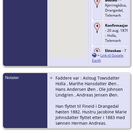
Bosted
- -
Kjerringkåsa,
Drangedal,
Telemark
Konfirmasjon
- 20 aug. 1876
- Holla,
Telemark
Ekteskap
- 7
=
Link til Google
sep. 1883 -
Earth
Høydalen,
Kilebygda,
Solum,
Telemark
Notater
Faddere var : Asloug Towsdatter
Holla , Marthe Hansdatter Øen ,
Død
- 28 des.
Hans Andersen Øen , Ole Johnsen
1940 -
Lindgren , Andreas Jensen Øen.
Drangedal,
Telemark
Han flyttet til Fineid i Drangedal
høsten 1882. Hustru Jacobine Marie
Johnsdatter flyttet etter i 1883 med
sønnen Herman Andreas.