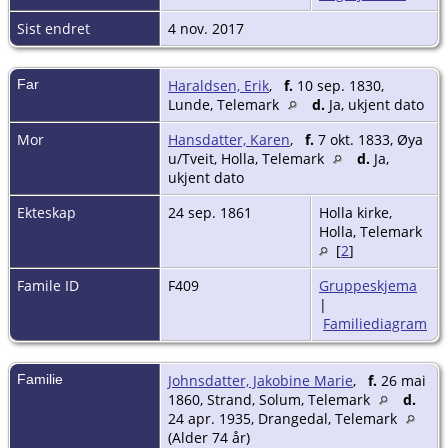
Sist endret
4 nov. 2017
Far
Haraldsen, Erik
,
f.
10 sep. 1830,
Lunde, Telemark
d.
Ja, ukjent dato
Mor
Hansdatter, Karen
,
f.
7 okt. 1833, Øya
u/Tveit, Holla, Telemark
d.
Ja,
ukjent dato
Ekteskap
24 sep. 1861
Holla kirke,
Holla, Telemark
[
2
]
Famile ID
F409
Gruppeskjema
|
Familiediagram
Familie
Johnsdatter, Jakobine Marie
,
f.
26 mai
1860, Strand, Solum, Telemark
d.
24 apr. 1935, Drangedal, Telemark
(Alder 74 år)