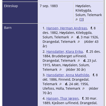
Ekteskap
7 sep. 1883
Høydalen,
Kilebygda,
Solum, Telemark
[
3
]
Barn
1.
Hansen, Herman Andreas
,
f.
8
des. 1882, Høydalen, Kilebygda,
Solum, Telemark
d.
3 mai 1926,
Drangedal, Telemark
(Alder 43
år)
2.
Hansdatter, Klara Erika
,
f.
25 des.
1884, Brudeberget u/Fineid,
Drangedal, Telemark
d.
23 jul.
1915, Moen, Høydalen, Solum,
Telemark
(Alder 30 år)
3.
Hansdatter, Anna Mathilde
,
f.
8
okt. 1886, Finneid, Drangedal,
Telemark
d.
24 okt. 1956,
Ulefoss, Holla, Telemark
(Alder
70 år)
4.
Hansen, Thor Jørgen
,
f.
30 mar.
1889, Kjeåsen u/Fineid, Drangedal,