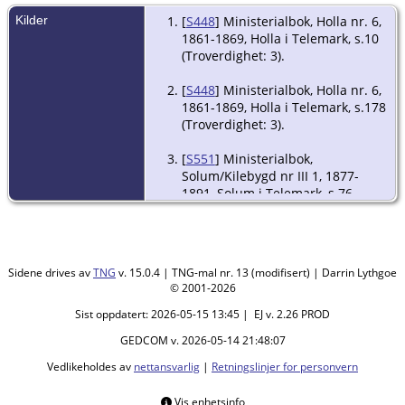
Kilder
[
S448
] Ministerialbok, Holla nr. 6,
1861-1869, Holla i Telemark, s.10
(Troverdighet: 3).
[
S448
] Ministerialbok, Holla nr. 6,
1861-1869, Holla i Telemark, s.178
(Troverdighet: 3).
[
S551
] Ministerialbok,
Solum/Kilebygd nr III 1, 1877-
1891, Solum i Telemark, s.76
(Troverdighet: 3).
Sidene drives av
TNG
v. 15.0.4 | TNG-mal nr. 13 (modifisert) | Darrin Lythgoe
© 2001-2026
Sist oppdatert: 2026-05-15 13:45 | EJ v. 2.26 PROD
GEDCOM v. 2026-05-14 21:48:07
Vedlikeholdes av
nettansvarlig
|
Retningslinjer for personvern
Vis enhetsinfo