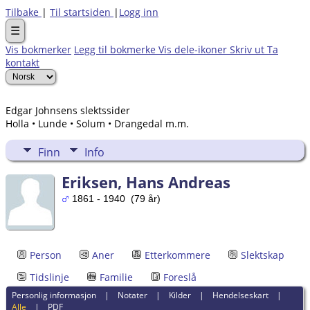
Tilbake
|
Til startsiden
|
Logg inn
☰
Vis bokmerker
Legg til bokmerke
Vis dele-ikoner
Skriv ut
Ta
kontakt
Edgar Johnsens slektssider
Holla • Lunde • Solum • Drangedal m.m.
Finn
Info
Eriksen, Hans Andreas
1861 - 1940 (79 år)
Person
Aner
Etterkommere
Slektskap
Tidslinje
Familie
Foreslå
Personlig informasjon
|
Notater
|
Kilder
|
Hendelseskart
|
Alle
|
PDF