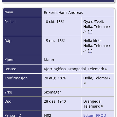
Navn
Eriksen
,
Hans Andreas
Fødsel
10 okt. 1861
Øya u/Tveit,
Holla, Telemark
[
1
]
Dåp
15 nov. 1861
Holla kirke,
Holla, Telemark
[
1
]
Kjønn
Mann
Bosted
Kjerringkåsa, Drangedal, Telemark
Konfirmasjon
20 aug. 1876
Holla, Telemark
Yrke
Skomager
Død
28 des. 1940
Drangedal,
Telemark
Person ID
I492
EdgarJ_PROD