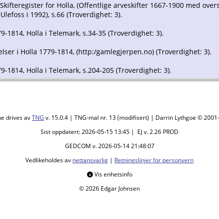
kifteregister for Holla, (Offentlige arveskifter 1667-1900 med over
Ulefoss i 1992), s.66 (Troverdighet: 3).
79-1814, Holla i Telemark, s.34-35 (Troverdighet: 3).
elser i Holla 1779-1814, (http:/gamlegjerpen.no) (Troverdighet: 3).
779-1814, Holla i Telemark, s.204-205 (Troverdighet: 3).
ne drives av
TNG
v. 15.0.4 | TNG-mal nr. 13 (modifisert) | Darrin Lythgoe © 200
Sist oppdatert: 2026-05-15 13:45 | EJ v. 2.26 PROD
GEDCOM v. 2026-05-14 21:48:07
Vedlikeholdes av
nettansvarlig
|
Retningslinjer for personvern
Vis enhetsinfo
© 2026 Edgar Johnsen