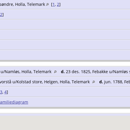
søndre, Holla, Telemark
[
1
,
2
]
2
]
 u/Namløs, Holla, Telemark
d.
23 des. 1825, Febakke u/Namløs 
vorstå u/Kolstad store, Helgen, Holla, Telemark
d.
jun. 1788, Fe
3
,
4
]
Familiediagram