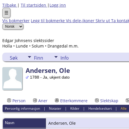
Tilbake
|
Til startsiden
|
Logg inn
☰
Vis bokmerker
Legg til bokmerke
Vis dele-ikoner
Skriv ut
Ta konta
Edgar Johnsens slektssider
Holla • Lunde • Solum • Drangedal m.m.
Søk
Finn
Info
Andersen, Ole
1788 - Ja, ukjent dato
Person
Aner
Etterkommere
Slektskap
Personlig informasjon
|
Notater
|
Kilder
|
Hendelseskart
|
Alle
Navn
Andersen
,
Ole