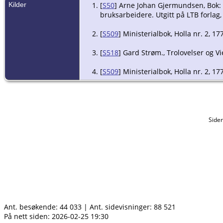
Kilder
[
S50
] Arne Johan Gjermundsen, Bok: S
bruksarbeidere. Utgitt på LTB forlag, 
[
S509
] Ministerialbok, Holla nr. 2, 17
[
S518
] Gard Strøm., Trolovelser og Vi
[
S509
] Ministerialbok, Holla nr. 2, 1
Side
Ant. besøkende:
44 033
|
Ant. sidevisninger:
88 521
På nett siden: 2026-02-25 19:30