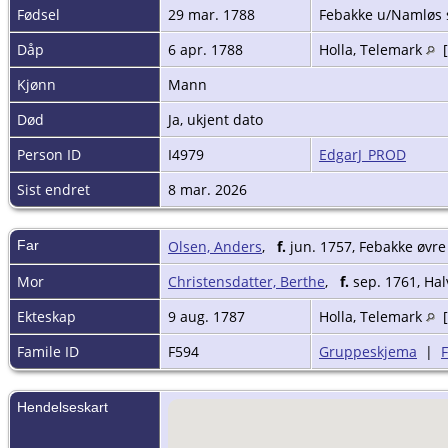
Fødsel
29 mar. 1788
Febakke u/Namløs 
Dåp
6 apr. 1788
Holla, Telemark
[
Kjønn
Mann
Død
Ja, ukjent dato
Person ID
I4979
EdgarJ_PROD
Sist endret
8 mar. 2026
Far
Olsen, Anders
,
f.
jun. 1757, Febakke øvre
Mor
Christensdatter, Berthe
,
f.
sep. 1761, Hal
Ekteskap
9 aug. 1787
Holla, Telemark
[
Famile ID
F594
Gruppeskjema
|
Hendelseskart