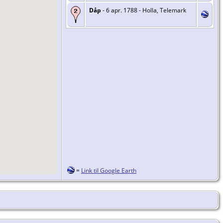
Dåp
- 6 apr. 1788 - Holla, Telemark
=
Link til Google Earth