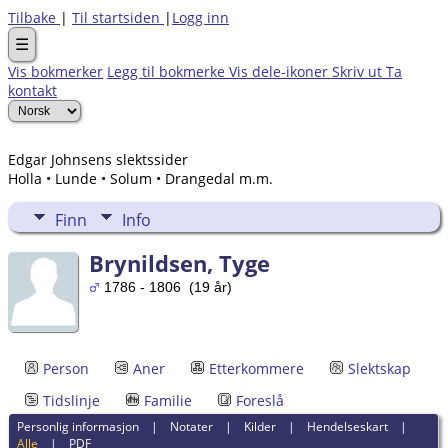
Tilbake
|
Til startsiden
|
Logg inn
☰
Vis bokmerker
Legg til bokmerke
Vis dele-ikoner
Skriv ut
Ta
kontakt
Edgar Johnsens slektssider
Holla • Lunde • Solum • Drangedal m.m.
Finn
Info
Brynildsen, Tyge
1786 - 1806 (19 år)
Person
Aner
Etterkommere
Slektskap
Tidslinje
Familie
Foreslå
Personlig informasjon
|
Notater
|
Kilder
|
Hendelseskart
|
Alle
|
PDF