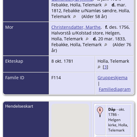
Febakke, Holla, Telemark
d.
mar.
1812, Febakke u/Namløs søndre, Holla,
Telemark
(Alder 58 år)
Mor
Christensdatter, Marthe
,
f.
des. 1756,
Halvorstå u/Kolstad store, Helgen,
Holla, Telemark
d.
20 mar. 1833,
Febakke, Holla, Telemark
(Alder 76
år)
Ekteskap
8 okt. 1781
Holla, Telemark
[
3
]
Famile ID
F114
Gruppeskjema
|
Familiediagram
Hendelseskart
Dåp
- okt.
1786 -
Helgen
kirke, Holla,
Telemark