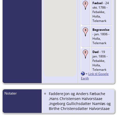
Fødsel
- 24
okt. 1786 -
Febakke,
Holla,
Telemark
Begravelse
- jan. 1806 -
Holla,
Telemark
Død
- 19
jan. 1806 -
Febakke,
Holla,
Telemark
=
Link til Google
Earth
Notater
Faddere:Jon og Anders Fæbache
,Hans Christensen Halvorstaae
,Ingeborg Gullichsdatter Namløs og
Birthe Christensdatter Halvorstaae