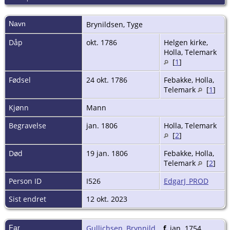
Navn
Brynildsen
,
Tyge
Dåp
okt. 1786
Helgen kirke,
Holla, Telemark
[
1
]
Fødsel
24 okt. 1786
Febakke, Holla,
Telemark
[
1
]
Kjønn
Mann
Begravelse
jan. 1806
Holla, Telemark
[
2
]
Død
19 jan. 1806
Febakke, Holla,
Telemark
[
2
]
Person ID
I526
EdgarJ_PROD
Sist endret
12 okt. 2023
Far
Gullichsen, Brynnild
,
f.
jan. 1754,