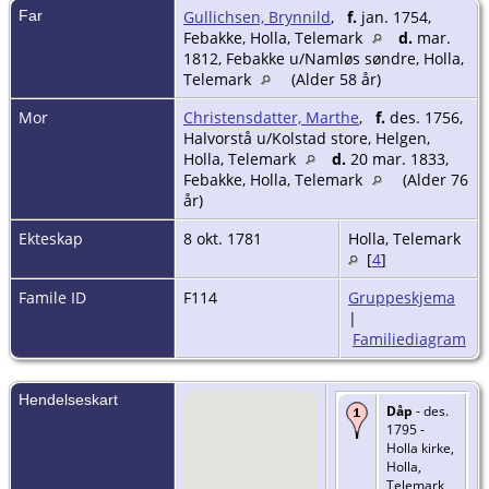
Far
Gullichsen, Brynnild
,
f.
jan. 1754,
Febakke, Holla, Telemark
d.
mar.
1812, Febakke u/Namløs søndre, Holla,
Telemark
(Alder 58 år)
Mor
Christensdatter, Marthe
,
f.
des. 1756,
Halvorstå u/Kolstad store, Helgen,
Holla, Telemark
d.
20 mar. 1833,
Febakke, Holla, Telemark
(Alder 76
år)
Ekteskap
8 okt. 1781
Holla, Telemark
[
4
]
Famile ID
F114
Gruppeskjema
|
Familiediagram
Hendelseskart
Dåp
- des.
1795 -
Holla kirke,
Holla,
Telemark