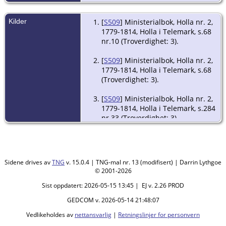
Kilder
[
S509
] Ministerialbok, Holla nr. 2,
1779-1814, Holla i Telemark, s.68
nr.10 (Troverdighet: 3).
[
S509
] Ministerialbok, Holla nr. 2,
1779-1814, Holla i Telemark, s.68
(Troverdighet: 3).
[
S509
] Ministerialbok, Holla nr. 2,
1779-1814, Holla i Telemark, s.284
nr.33 (Troverdighet: 3).
[
S509
] Ministerialbok, Holla nr. 2,
1779-1814, Holla i Telemark, s.202
(Troverdighet: 3).
Sidene drives av
TNG
v. 15.0.4 | TNG-mal nr. 13 (modifisert) | Darrin Lythgoe
© 2001-2026
Sist oppdatert: 2026-05-15 13:45 | EJ v. 2.26 PROD
GEDCOM v. 2026-05-14 21:48:07
Vedlikeholdes av
nettansvarlig
|
Retningslinjer for personvern