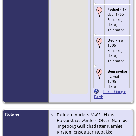
Fødsel
- 17
des. 1795 -
Febakke,
Holla,
Telemark
Død
- mai
1796 -
Febakke,
Holla,
Telemark
Begravelse
- 2 mai
1796 -
Holla,
=
Link til Google
Telemark
Earth
Notater
Faddere:Anders Mø?? , Hans
Halvorstaae ,Anders Olsen Namløs
,Ingeborg Gullichsdatter Namløs
Kirsten Jonsdatter Fæbakke