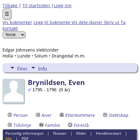
Tilbake
|
Til startsiden
|
Logg inn
☰
Vis bokmerker
Legg til bokmerke
Vis dele-ikoner
Skriv ut
Ta
kontakt
Edgar Johnsens slektssider
Holla • Lunde • Solum • Drangedal m.m.
Finn
Info
Brynildsen, Even
1795 - 1796 (0 år)
Person
Aner
Etterkommere
Slektskap
Tidslinje
Familie
Foreslå
Personlig informasjon
|
Notater
|
Kilder
|
Hendelseskart
|
Alle
|
PDF