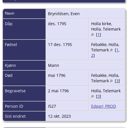
Navn
Brynildsen
,
Even
Dåp
des. 1795
Holla kirke,
Holla, Telemark
[
1
]
Fødsel
17 des. 1795
Febakke, Holla,
Telemark
[
1
,
2
]
Kjønn
Mann
Død
mai 1796
Febakke, Holla,
Telemark
[
3
]
Begravelse
2 mai 1796
Holla, Telemark
[
3
]
Person ID
I527
EdgarJ_PROD
Sist endret
12 okt. 2023