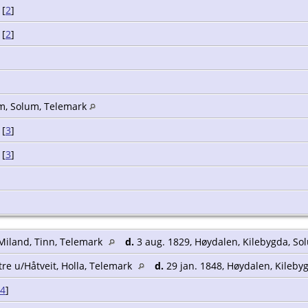
[
2
]
[
2
]
m, Solum, Telemark
[
3
]
[
3
]
 Miland, Tinn, Telemark
d.
3 aug. 1829, Høydalen, Kilebygda, S
tre u/Håtveit, Holla, Telemark
d.
29 jan. 1848, Høydalen, Kileby
4
]