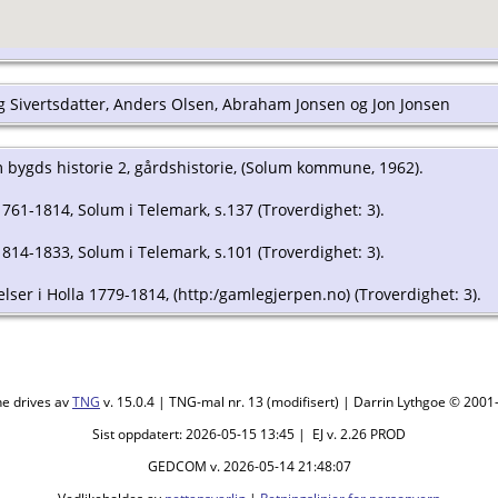
g Sivertsdatter, Anders Olsen, Abraham Jonsen og Jon Jonsen
m bygds historie 2, gårdshistorie, (Solum kommune, 1962).
 1761-1814, Solum i Telemark, s.137 (Troverdighet: 3).
 1814-1833, Solum i Telemark, s.101 (Troverdighet: 3).
elser i Holla 1779-1814, (http:/gamlegjerpen.no) (Troverdighet: 3).
ne drives av
TNG
v. 15.0.4 | TNG-mal nr. 13 (modifisert) | Darrin Lythgoe © 200
Sist oppdatert: 2026-05-15 13:45 | EJ v. 2.26 PROD
GEDCOM v. 2026-05-14 21:48:07