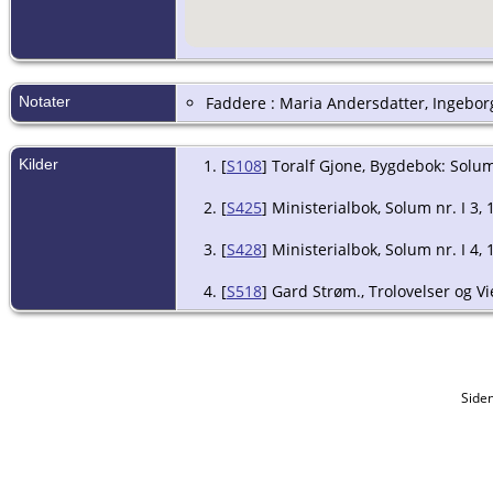
Notater
Faddere : Maria Andersdatter, Ingebor
Kilder
[
S108
] Toralf Gjone, Bygdebok: Solu
[
S425
] Ministerialbok, Solum nr. I 3,
[
S428
] Ministerialbok, Solum nr. I 4,
[
S518
] Gard Strøm., Trolovelser og Vi
Side