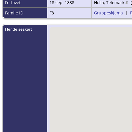
Forlovet
18 sep. 1888
Holla, Telemark
[
Famile ID
F8
Gruppeskjema
|
Hendelseskart