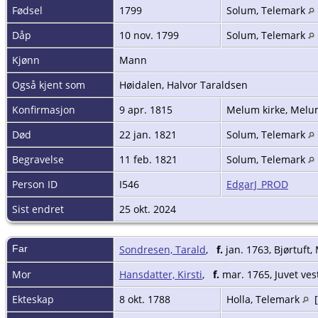
Fødsel
1799
Solum, Telemark
Dåp
10 nov. 1799
Solum, Telemark
Kjønn
Mann
Også kjent som
Høidalen, Halvor Taraldsen
Konfirmasjon
9 apr. 1815
Melum kirke, Melu
Død
22 jan. 1821
Solum, Telemark
Begravelse
11 feb. 1821
Solum, Telemark
Person ID
I546
EdgarJ_PROD
Sist endret
25 okt. 2024
Far
Sondresen, Tarald
,
f.
jan. 1763, Bjørtuft,
Mor
Hansdatter, Kirsti
,
f.
mar. 1765, Juvet ves
Ekteskap
8 okt. 1788
Holla, Telemark
[