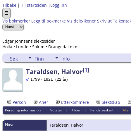
Tilbake
|
Til startsiden
|
Logg inn
☰
Vis bokmerker
Legg til bokmerke
Vis dele-ikoner
Skriv ut
Ta konta
Edgar Johnsens slektssider
Holla • Lunde • Solum • Drangedal m.m.
Søk
Finn
Info
[
1
]
Taraldsen, Halvor
1799 - 1821 (22 år)
Person
Aner
Etterkommere
Slektskap
Personlig informasjon
|
Notater
|
Kilder
|
Hendelseskart
|
Alle
Navn
Taraldsen
,
Halvor