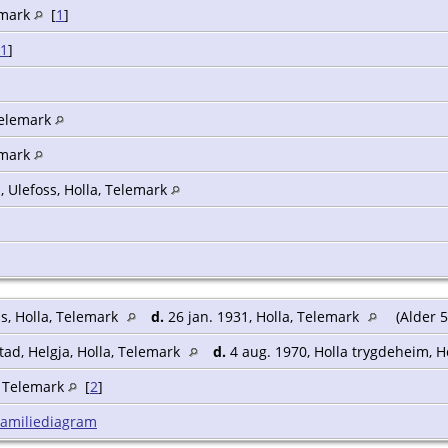
lemark
[
1
]
1
]
 Telemark
lemark
, Ulefoss, Holla, Telemark
ss, Holla, Telemark
d.
26 jan. 1931, Holla, Telemark
(Alder 5
tad, Helgja, Holla, Telemark
d.
4 aug. 1970, Holla trygdeheim, H
a, Telemark
[
2
]
Familiediagram