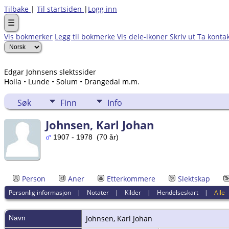
Tilbake
|
Til startsiden
|
Logg inn
☰
Vis bokmerker
Legg til bokmerke
Vis dele-ikoner
Skriv ut
Ta konta
Edgar Johnsens slektssider
Holla • Lunde • Solum • Drangedal m.m.
Søk
Finn
Info
Johnsen, Karl Johan
1907 - 1978 (70 år)
Person
Aner
Etterkommere
Slektskap
Personlig informasjon
|
Notater
|
Kilder
|
Hendelseskart
|
Alle
Navn
Johnsen
,
Karl Johan