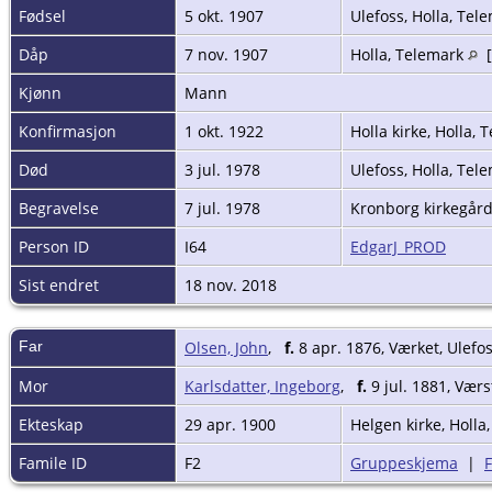
Fødsel
5 okt. 1907
Ulefoss, Holla, Te
Dåp
7 nov. 1907
Holla, Telemark
[
Kjønn
Mann
Konfirmasjon
1 okt. 1922
Holla kirke, Holla,
Død
3 jul. 1978
Ulefoss, Holla, Te
Begravelse
7 jul. 1978
Kronborg kirkegård
Person ID
I64
EdgarJ_PROD
Sist endret
18 nov. 2018
Far
Olsen, John
,
f.
8 apr. 1876, Værket, Ulefo
Mor
Karlsdatter, Ingeborg
,
f.
9 jul. 1881, Værs
Ekteskap
29 apr. 1900
Helgen kirke, Holl
Famile ID
F2
Gruppeskjema
|