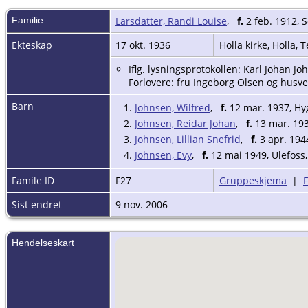
Familie
Larsdatter, Randi Louise
,
f.
2 feb. 1912, 
Ekteskap
17 okt. 1936
Holla kirke, Holla,
Iflg. lysningsprotokollen: Karl Johan Jo
Forlovere: fru Ingeborg Olsen og husv
Barn
1.
Johnsen, Wilfred
,
f.
12 mar. 1937, Hy
2.
Johnsen, Reidar Johan
,
f.
13 mar. 193
3.
Johnsen, Lillian Snefrid
,
f.
3 apr. 194
4.
Johnsen, Evy
,
f.
12 mai 1949, Ulefoss,
Famile ID
F27
Gruppeskjema
|
Sist endret
9 nov. 2006
Hendelseskart