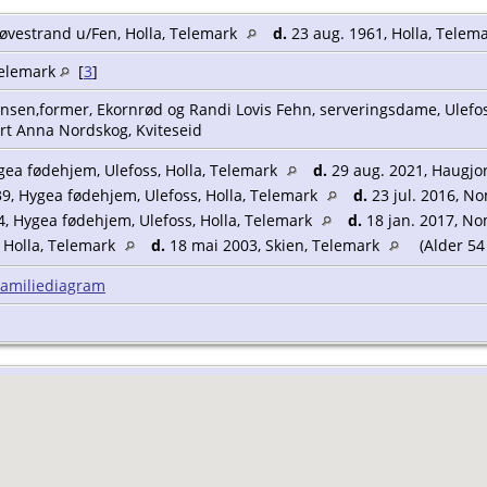
Søvestrand u/Fen, Holla, Telemark
d.
23 aug. 1961, Holla, Telem
 Telemark
[
3
]
hnsen,former, Ekornrød og Randi Lovis Fehn, serveringsdame, Ulefoss.
ert Anna Nordskog, Kviteseid
gea fødehjem, Ulefoss, Holla, Telemark
d.
29 aug. 2021, Haugjor
9, Hygea fødehjem, Ulefoss, Holla, Telemark
d.
23 jul. 2016, N
4, Hygea fødehjem, Ulefoss, Holla, Telemark
d.
18 jan. 2017, N
 Holla, Telemark
d.
18 mai 2003, Skien, Telemark
(Alder 54
Familiediagram