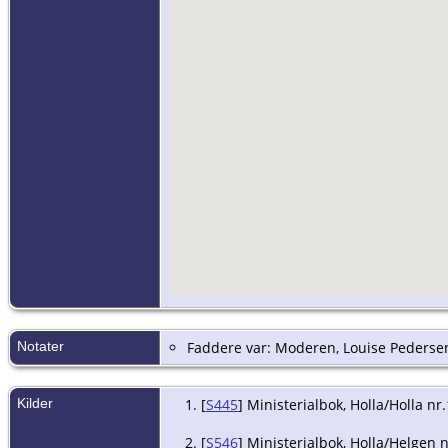
Notater
Faddere var: Moderen, Louise Peders
Kilder
[
S445
] Ministerialbok, Holla/Holla nr.
[
S546
] Ministerialbok, Holla/Helgen n