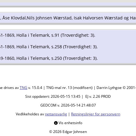
, Åse Klovdal,Nils Johnsen Wærstad, Isak Halvorsen Wærstad og H
61-1869, Holla i Telemark, s.91 (Troverdighet: 3).
61-1869, Holla i Telemark, s.258 (Troverdighet: 3).
49-1860, Holla i Telemark, s.250 (Troverdighet: 3).
ne drives av
TNG
v. 15.0.4 | TNG-mal nr. 13 (modifisert) | Darrin Lythgoe © 200
Sist oppdatert: 2026-05-15 13:45 | EJ v. 2.26 PROD
GEDCOM v. 2026-05-14 21:48:07
Vedlikeholdes av
nettansvarlig
|
Retningslinjer for personvern
Vis enhetsinfo
© 2026 Edgar Johnsen