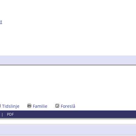
kt
Tidslinje
Familie
Foreslå
|
PDF