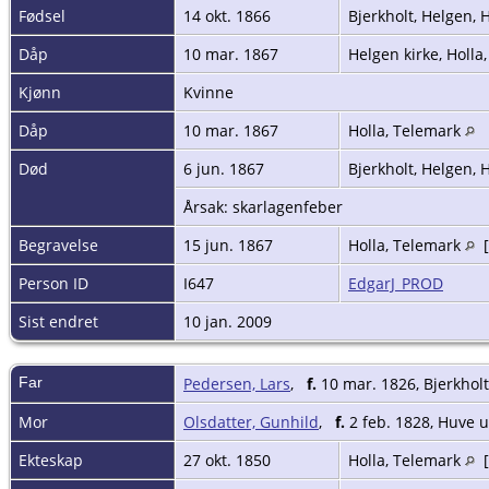
Fødsel
14 okt. 1866
Bjerkholt, Helgen, 
Dåp
10 mar. 1867
Helgen kirke, Holl
Kjønn
Kvinne
Dåp
10 mar. 1867
Holla, Telemark
Død
6 jun. 1867
Bjerkholt, Helgen, 
Årsak: skarlagenfeber
Begravelse
15 jun. 1867
Holla, Telemark
[
Person ID
I647
EdgarJ_PROD
Sist endret
10 jan. 2009
Far
Pedersen, Lars
,
f.
10 mar. 1826, Bjerkholt
Mor
Olsdatter, Gunhild
,
f.
2 feb. 1828, Huve u
Ekteskap
27 okt. 1850
Holla, Telemark
[