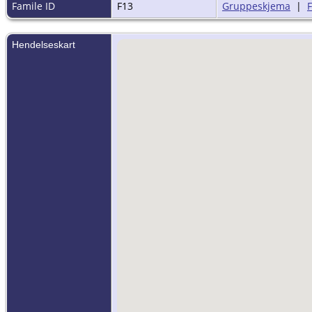
Famile ID
F13
Gruppeskjema
|
Hendelseskart