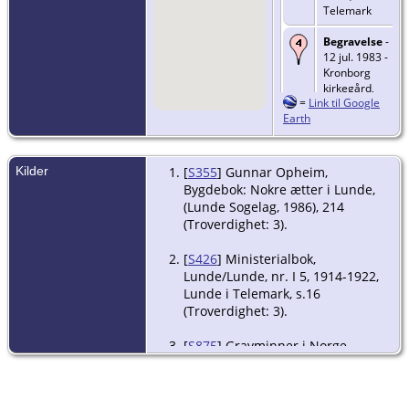
Telemark
Begravelse
-
12 jul. 1983 -
Kronborg
kirkegård,
=
Link til Google
Ulefoss,
Earth
Holla,
Telemark
Kilder
[
S355
] Gunnar Opheim,
Bygdebok: Nokre ætter i Lunde,
(Lunde Sogelag, 1986), 214
(Troverdighet: 3).
[
S426
] Ministerialbok,
Lunde/Lunde, nr. I 5, 1914-1922,
Lunde i Telemark, s.16
(Troverdighet: 3).
[
S875
] Gravminner i Norge.