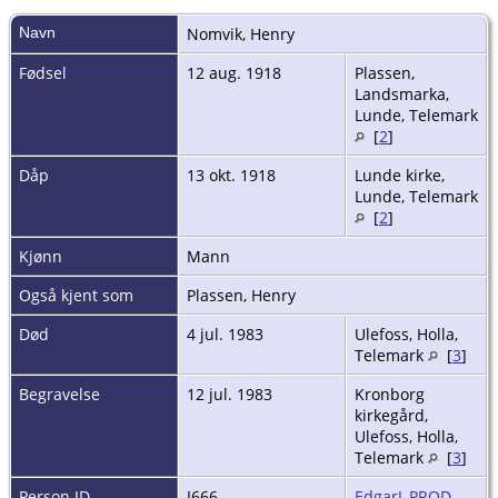
Navn
Nomvik
,
Henry
Fødsel
12 aug. 1918
Plassen,
Landsmarka,
Lunde, Telemark
[
2
]
Dåp
13 okt. 1918
Lunde kirke,
Lunde, Telemark
[
2
]
Kjønn
Mann
Også kjent som
Plassen, Henry
Død
4 jul. 1983
Ulefoss, Holla,
Telemark
[
3
]
Begravelse
12 jul. 1983
Kronborg
kirkegård,
Ulefoss, Holla,
Telemark
[
3
]
Person ID
I666
EdgarJ_PROD