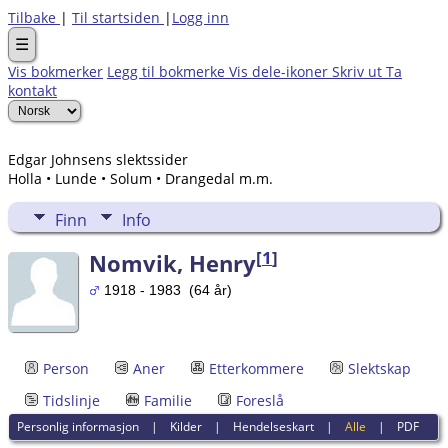
Tilbake
|
Til startsiden
|
Logg inn
☰
Vis bokmerker
Legg til bokmerke
Vis dele-ikoner
Skriv ut
Ta
kontakt
Edgar Johnsens slektssider
Holla • Lunde • Solum • Drangedal m.m.
Finn
Info
[
1
]
Nomvik, Henry
1918 - 1983 (64 år)
Person
Aner
Etterkommere
Slektskap
Tidslinje
Familie
Foreslå
Personlig informasjon
|
Kilder
|
Hendelseskart
|
Alle
|
PDF