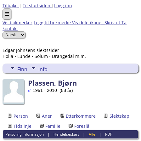
Tilbake
|
Til startsiden
|
Logg inn
☰
Vis bokmerker
Legg til bokmerke
Vis dele-ikoner
Skriv ut
Ta
kontakt
Edgar Johnsens slektssider
Holla • Lunde • Solum • Drangedal m.m.
Finn
Info
Plassen, Bjørn
1951 - 2010 (58 år)
Person
Aner
Etterkommere
Slektskap
Tidslinje
Familie
Foreslå
Personlig informasjon
|
Hendelseskart
|
Alle
|
PDF