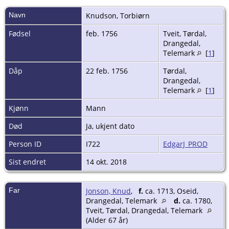
Navn
Knudson
,
Torbiørn
Fødsel
feb. 1756
Tveit, Tørdal,
Drangedal,
Telemark
[
1
]
Dåp
22 feb. 1756
Tørdal,
Drangedal,
Telemark
[
1
]
Kjønn
Mann
Død
Ja, ukjent dato
Person ID
I722
EdgarJ_PROD
Sist endret
14 okt. 2018
Far
Jonson, Knud
,
f.
ca. 1713, Oseid,
Drangedal, Telemark
d.
ca. 1780,
Tveit, Tørdal, Drangedal, Telemark
(Alder 67 år)