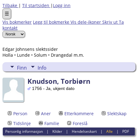
Tilbake
|
Til startsiden
|
Logg inn
☰
Vis bokmerker
Legg til bokmerke
Vis dele-ikoner
Skriv ut
Ta
kontakt
Edgar Johnsens slektssider
Holla • Lunde • Solum • Drangedal m.m.
Finn
Info
Knudson, Torbiørn
1756 - Ja, ukjent dato
Person
Aner
Etterkommere
Slektskap
Tidslinje
Familie
Foreslå
Personlig informasjon
|
Kilder
|
Hendelseskart
|
Alle
|
PDF