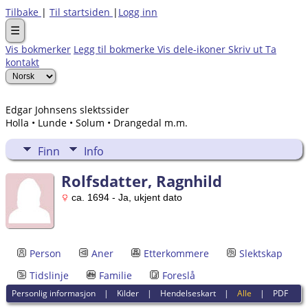
Tilbake
|
Til startsiden
|
Logg inn
☰
Vis bokmerker
Legg til bokmerke
Vis dele-ikoner
Skriv ut
Ta
kontakt
Edgar Johnsens slektssider
Holla • Lunde • Solum • Drangedal m.m.
Finn
Info
Rolfsdatter, Ragnhild
ca. 1694 - Ja, ukjent dato
Person
Aner
Etterkommere
Slektskap
Tidslinje
Familie
Foreslå
Personlig informasjon
|
Kilder
|
Hendelseskart
|
Alle
|
PDF