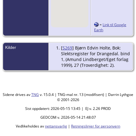
=
Link til Google
Earth
Kilder
[
S269
] Bjørn Edvin Holte, Bok:
Slektsregister for Drangedal. bind
1, (Amund Lindberget/Eget forlag
1999), 27 (Troverdighet: 2).
Sidene drives av
TNG
v. 15.0.4 | TNG-mal nr. 13 (modifisert) | Darrin Lythgoe
© 2001-2026
Sist oppdatert: 2026-05-15 13:45 | EJ v. 2.26 PROD
GEDCOM v. 2026-05-14 21:48:07
Vedlikeholdes av
nettansvarlig
|
Retningslinjer for personvern