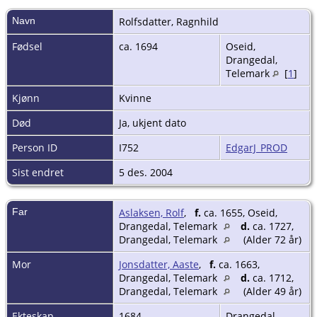
Navn
Rolfsdatter
,
Ragnhild
Fødsel
ca. 1694
Oseid,
Drangedal,
Telemark
[
1
]
Kjønn
Kvinne
Død
Ja, ukjent dato
Person ID
I752
EdgarJ_PROD
Sist endret
5 des. 2004
Far
Aslaksen, Rolf
,
f.
ca. 1655, Oseid,
Drangedal, Telemark
d.
ca. 1727,
Drangedal, Telemark
(Alder 72 år)
Mor
Jonsdatter, Aaste
,
f.
ca. 1663,
Drangedal, Telemark
d.
ca. 1712,
Drangedal, Telemark
(Alder 49 år)
Ekteskap
1684
Drangedal,