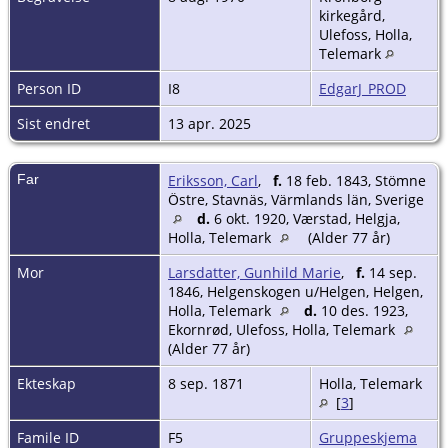
kirkegård,
Ulefoss, Holla,
Telemark
Person ID
I8
EdgarJ_PROD
Sist endret
13 apr. 2025
Far
Eriksson, Carl
,
f.
18 feb. 1843, Stömne
Östre, Stavnäs, Värmlands län, Sverige
d.
6 okt. 1920, Værstad, Helgja,
Holla, Telemark
(Alder 77 år)
Mor
Larsdatter, Gunhild Marie
,
f.
14 sep.
1846, Helgenskogen u/Helgen, Helgen,
Holla, Telemark
d.
10 des. 1923,
Ekornrød, Ulefoss, Holla, Telemark
(Alder 77 år)
Ekteskap
8 sep. 1871
Holla, Telemark
[
3
]
Famile ID
F5
Gruppeskjema