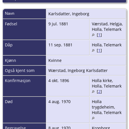
Navn
Karlsdatter
,
Ingeborg
Fødsel
9 jul. 1881
Værstad, Helgja,
Holla, Telemark
[
1
]
Dåp
11 sep. 1881
Holla, Telemark
[
1
]
Kjønn
Kvinne
Også kjent som
Wærstad, Ingeborg Karlsdatter
Konfirmasjon
4 okt. 1896
Holla kirke,
Holla, Telemark
[
2
]
Død
4 aug. 1970
Holla
trygdeheim,
Holla, Telemark
Begravelse
8 aug. 1970
Kronborg