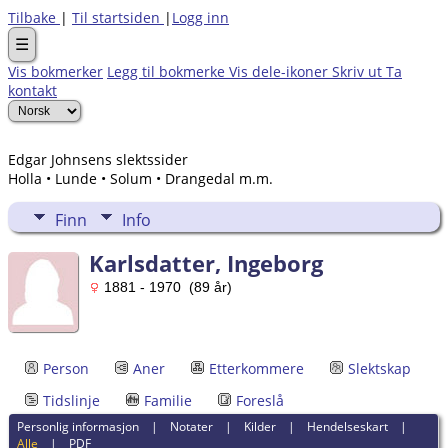
Tilbake
|
Til startsiden
|
Logg inn
☰
Vis bokmerker
Legg til bokmerke
Vis dele-ikoner
Skriv ut
Ta
kontakt
Edgar Johnsens slektssider
Holla • Lunde • Solum • Drangedal m.m.
Finn
Info
Karlsdatter, Ingeborg
1881 - 1970 (89 år)
Person
Aner
Etterkommere
Slektskap
Tidslinje
Familie
Foreslå
Personlig informasjon
|
Notater
|
Kilder
|
Hendelseskart
|
Alle
|
PDF