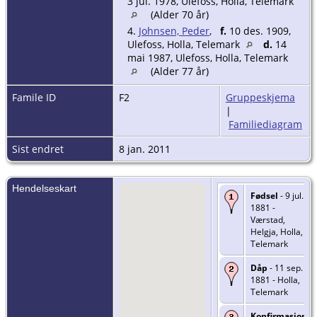
3 jul. 1978, Ulefoss, Holla, Telemark
(Alder 70 år)
4.
Johnsen, Peder
,
f.
10 des. 1909,
Ulefoss, Holla, Telemark
d.
14
mai 1987, Ulefoss, Holla, Telemark
(Alder 77 år)
Famile ID
F2
Gruppeskjema
|
Familiediagram
Sist endret
8 jan. 2011
Hendelseskart
Fødsel
- 9 jul.
1881 -
Værstad,
Helgja, Holla,
Telemark
Dåp
- 11 sep.
1881 - Holla,
Telemark
Konfirmasjon