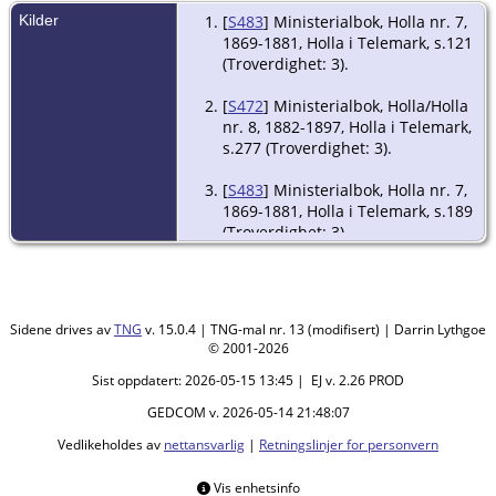
Kilder
[
S483
] Ministerialbok, Holla nr. 7,
1869-1881, Holla i Telemark, s.121
(Troverdighet: 3).
[
S472
] Ministerialbok, Holla/Holla
nr. 8, 1882-1897, Holla i Telemark,
s.277 (Troverdighet: 3).
[
S483
] Ministerialbok, Holla nr. 7,
1869-1881, Holla i Telemark, s.189
(Troverdighet: 3).
[
S546
] Ministerialbok,
Holla/Helgen nr. 11, 1897-1928,
Holla i Telemark, s.66
Sidene drives av
TNG
v. 15.0.4 | TNG-mal nr. 13 (modifisert) | Darrin Lythgoe
(Troverdighet: 3).
© 2001-2026
Sist oppdatert: 2026-05-15 13:45 | EJ v. 2.26 PROD
GEDCOM v. 2026-05-14 21:48:07
Vedlikeholdes av
nettansvarlig
|
Retningslinjer for personvern
Vis enhetsinfo