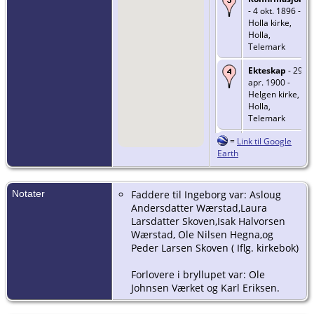
- 4 okt. 1896 -
Holla kirke,
Holla,
Telemark
Ekteskap
- 29
apr. 1900 -
Helgen kirke,
Holla,
Telemark
=
Link til Google
Død
- 4 aug.
Earth
1970 - Holla
trygdeheim,
Holla,
Telemark
Notater
Faddere til Ingeborg var: Asloug
Andersdatter Wærstad,Laura
Begravelse
-
Larsdatter Skoven,Isak Halvorsen
8 aug. 1970 -
Wærstad, Ole Nilsen Hegna,og
Kronborg
Peder Larsen Skoven ( Iflg. kirkebok)
kirkegård,
Ulefoss, Holla,
Telemark
Forlovere i bryllupet var: Ole
Johnsen Værket og Karl Eriksen.