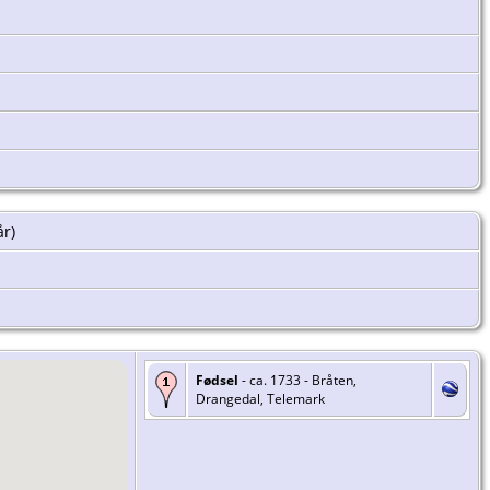
år)
Fødsel
- ca. 1733 - Bråten,
Drangedal, Telemark