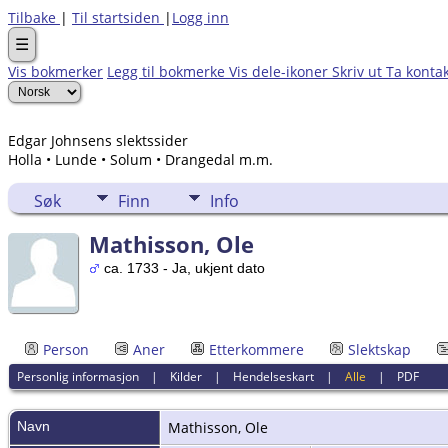
Tilbake
|
Til startsiden
|
Logg inn
☰
Vis bokmerker
Legg til bokmerke
Vis dele-ikoner
Skriv ut
Ta konta
Edgar Johnsens slektssider
Holla • Lunde • Solum • Drangedal m.m.
Søk
Finn
Info
Mathisson, Ole
ca. 1733 - Ja, ukjent dato
Person
Aner
Etterkommere
Slektskap
Personlig informasjon
|
Kilder
|
Hendelseskart
|
Alle
|
PDF
Navn
Mathisson
,
Ole