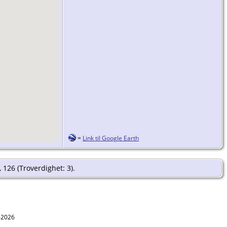
=
Link til Google Earth
 126 (Troverdighet: 3).
1-2026