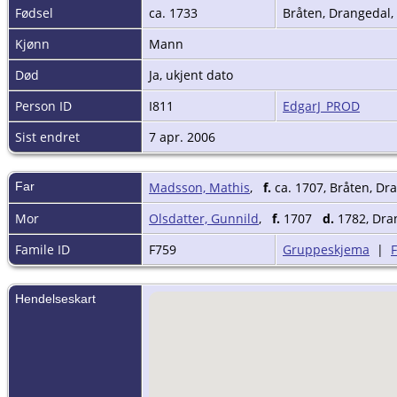
Fødsel
ca. 1733
Bråten, Drangedal
Kjønn
Mann
Død
Ja, ukjent dato
Person ID
I811
EdgarJ_PROD
Sist endret
7 apr. 2006
Far
Madsson, Mathis
,
f.
ca. 1707, Bråten, Dr
Mor
Olsdatter, Gunnild
,
f.
1707
d.
1782, Dra
Famile ID
F759
Gruppeskjema
|
Hendelseskart