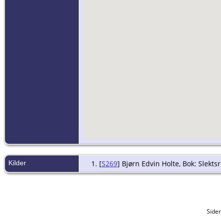
Kilder
[
S269
] Bjørn Edvin Holte, Bok: Slekts
Side