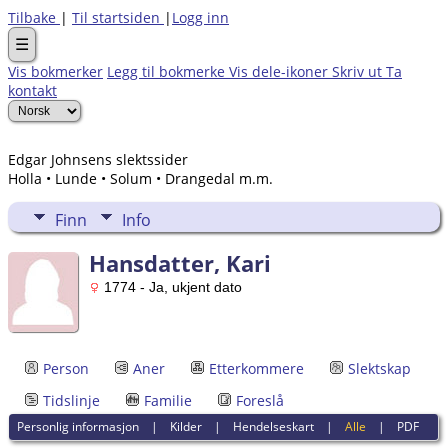
Tilbake
|
Til startsiden
|
Logg inn
☰
Vis bokmerker
Legg til bokmerke
Vis dele-ikoner
Skriv ut
Ta
kontakt
Edgar Johnsens slektssider
Holla • Lunde • Solum • Drangedal m.m.
Finn
Info
Hansdatter, Kari
1774 - Ja, ukjent dato
Person
Aner
Etterkommere
Slektskap
Tidslinje
Familie
Foreslå
Personlig informasjon
|
Kilder
|
Hendelseskart
|
Alle
|
PDF