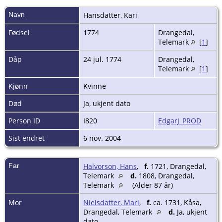
Navn
Hansdatter
,
Kari
Fødsel
1774
Drangedal,
Telemark
[
1
]
Dåp
24 jul. 1774
Drangedal,
Telemark
[
1
]
Kjønn
Kvinne
Død
Ja, ukjent dato
Person ID
I820
EdgarJ_PROD
Sist endret
6 nov. 2004
Far
Halvorson, Hans
,
f.
1721, Drangedal,
Telemark
d.
1808, Drangedal,
Telemark
(Alder 87 år)
Mor
Nielsdatter, Mari
,
f.
ca. 1731, Kåsa,
Drangedal, Telemark
d.
Ja, ukjent
dato